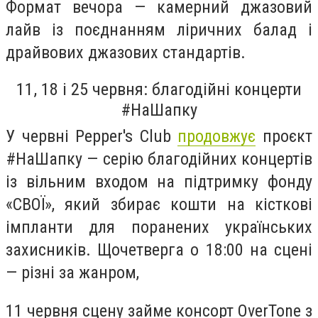
Формат вечора — камерний джазовий
лайв із поєднанням ліричних балад і
драйвових джазових стандартів.
11, 18 і 25 червня: благодійні концерти
#НаШапку
У червні Pepper's Club
продовжує
проєкт
#НаШапку — серію благодійних концертів
із вільним входом на підтримку фонду
«СВОЇ», який збирає кошти на кісткові
імпланти для поранених українських
захисників. Щочетверга о 18:00 на сцені
— різні за жанром,
11 червня сцену займе консорт OverTone з