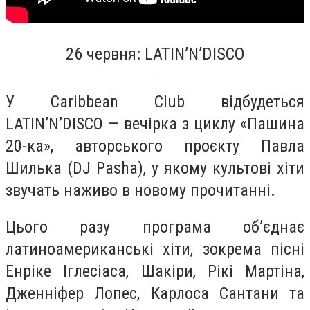
26 червня: LATIN’N’DISCO
У Caribbean Club відбудеться
LATIN’N’DISCO — вечірка з циклу «Пашина
20-ка», авторського проєкту Павла
Шилька (DJ Pasha), у якому культові хіти
звучать наживо в новому прочитанні.
Цього разу програма об’єднає
латиноамериканські хіти, зокрема пісні
Енріке Іглесіаса, Шакіри, Рікі Мартіна,
Дженніфер Лопес, Карлоса Сантани та