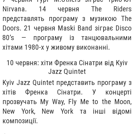
Nirvana. 14 червня The Riders
представлять програму з музикою The
Doors. 21 червня Maski Band зіграє Disco
80’s — програму із танцювальними
хітами 1980-х у живому виконанні.
10 червня: хіти Френка Сінатри від Kyiv
Jazz Quintet
Kyiv Jazz Quintet представить програму з
хітів Френка Сінатри. У концерті
прозвучать My Way, Fly Me to the Moon,
New York, New York та інші відомі
композиції.