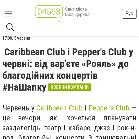
Рус
17:00, 5 червня
Caribbean Club і Pepper's Club у
червні: від вар'єте «Рояль» до
благодійних концертів
#НаШапку
НОВИНИ КОМПАНІЙ
Червень у
Caribbean Club
і
Pepper's Club
—
це вечори, які хочеться планувати
заздалегідь: театр і кабаре, джаз і рок-н-
рол, благодійні концерти й танцювальні