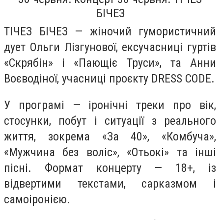
БІЧЕЗ
ТІЧЕЗ БІЧЕЗ — жіночий гумористичний
дует Ольги Лізгунової, ексучасниці гуртів
«Скрябін» і «Пающіє Труси», та Анни
Воєводіної, учасниці проєкту DRESS CODE.
У програмі — іронічні треки про вік,
стосунки, побут і ситуації з реального
життя, зокрема «За 40», «Комбуча»,
«Мужчина без воліс», «Отьокі» та інші
пісні. Формат концерту — 18+, із
відвертими текстами, сарказмом і
самоіронією.