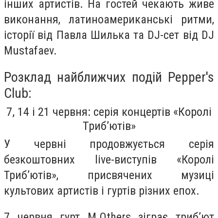
інших артистів. На гостей чекають живе
виконання, латиноамериканські ритми,
історії від Павла Шилька та DJ-сет від DJ
Mustafaev.
Розклад найближчих подій Pepper's
Club:
7, 14 і 21 червня: серія концертів «Королі
Триб’ютів»
У червні продовжується серія
безкоштовних live-виступів «Королі
Триб’ютів», присвячених музиці
культових артистів і гуртів різних епох.
7 червня гурт M.Others зіграє триб’ют