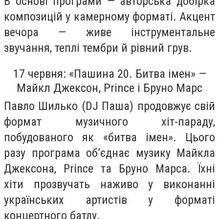
В основі програми — авторська добірка
композицій у камерному форматі. Акцент
вечора — живе інструментальне
звучання, теплі тембри й рівний грув.
17 червня: «Пашина 20. Битва імен» —
Майкл Джексон, Prince і Бруно Марс
Павло Шилько (DJ Паша) продовжує свій
формат музичного хіт-параду,
побудованого як «битва імен». Цього
разу програма об’єднає музику Майкла
Джексона, Prince та Бруно Марса. Їхні
хіти прозвучать наживо у виконанні
українських артистів у форматі
концертного батлу.