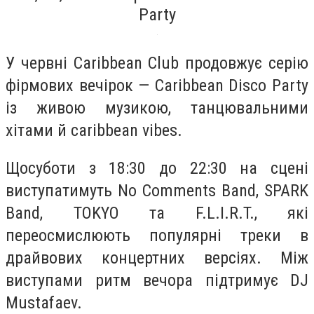
Party
У червні Caribbean Club продовжує серію
фірмових вечірок — Caribbean Disco Party
із живою музикою, танцювальними
хітами й caribbean vibes.
Щосуботи з 18:30 до 22:30 на сцені
виступатимуть No Comments Band, SPARK
Band, TOKYO та F.L.I.R.T., які
переосмислюють популярні треки в
драйвових концертних версіях. Між
виступами ритм вечора підтримує DJ
Mustafaev.