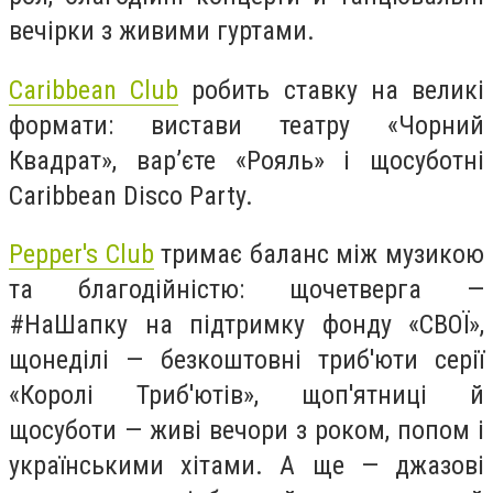
вечірки з живими гуртами.
Caribbean Club
робить ставку на великі
формати: вистави театру «Чорний
Квадрат», вар’єте «Рояль» і щосуботні
Caribbean Disco Party.
Pepper's Club
тримає баланс між музикою
та благодійністю: щочетверга —
#НаШапку на підтримку фонду «СВОЇ»,
щонеділі — безкоштовні триб'юти серії
«Королі Триб'ютів», щоп'ятниці й
щосуботи — живі вечори з роком, попом і
українськими хітами. А ще — джазові