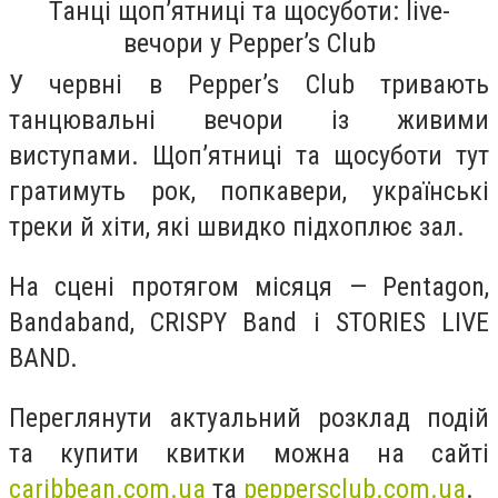
Танці щоп’ятниці та щосуботи: live-
вечори у Pepper’s Club
У червні в Pepper’s Club тривають
танцювальні вечори із живими
виступами. Щоп’ятниці та щосуботи тут
гратимуть рок, попкавери, українські
треки й хіти, які швидко підхоплює зал.
На сцені протягом місяця — Pentagon,
Bandaband, CRISPY Band і STORIES LIVE
BAND.
Переглянути актуальний розклад подій
та купити квитки можна на сайті
caribbean.com.ua
та
peppersclub.com.ua
.