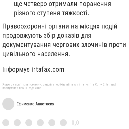
ще четверо отримали поранення
різного ступеня тяжкості.
Правоохоронні органи на місцях подій
продовжують збір доказів для
документування чергових злочинів проти
цивільного населення.
Інформує irtafax.com
Якщо ви помітили помилку, виділіть необхідний текст і натисніть Ctrl + Enter, щоб
повідомити про це редакцію
Ефименко Анастасия
0,0