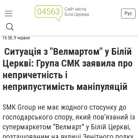
Рус
16:50, 9 червня
Ситуація з "Велмартом" у Білій
Церкві: Група СМК заявила про
непричетність і
неприпустимість маніпуляцій
SMK Group не має жодного стосунку до
господарського спору, який пов’язаний із
супермаркетом "Велмарт" у Білій Церкві,
розташованим на вулиці Зенітного полку,