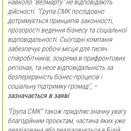
навколо "Велмарту" не відповідають
дійсності. "Група СМК послідовно
дотримується принципів законності,
прозорості ведення бізнесу та соціальної
відповідальності. Сьогодні компанія
забезпечує робочі місця для тисяч
співробітників, зокрема в прифронтових
регіонах, та несе відповідальність за
безперервність бізнес-процесів і
соціальну підтримку громад", –
зазначається в заяві
.
"Група СМК" також приділяє значну увагу
благодійним проєктам, частина яких уже
реалізована або реалізовується в Білій