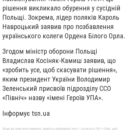
рішення викликало обурення у сусідній
Польщі. Зокрема, лідер поляків Кароль
Навроцький заявив про позбавлення
українського колеги Ордена Білого Орла.
Згодом міністр оборони Польщі
Владислав Косіняк-Камиш заявив, що
«зробить усе, щоб скасувати рішення»,
яким президент України Володимир
Зеленський присвоїв підрозділу ССО
«Північ» назву «імені Героїв УПА».
Інформує tsn.ua
Якщо ви помітили помилку, виділіть необхідний текст і натисніть Ctrl + Enter, щоб