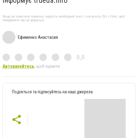
Інформує trueua.info
Якщо ви помітили помилку, виділіть необхідний текст і натисніть Ctrl + Enter, щоб
повідомити про це редакцію
Ефименко Анастасия
0,0
Авторизуйтесь
, щоб оцінити
Поділіться та підписуйтесь на наші джерела