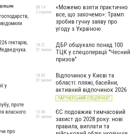
адовцям
«Можемо взяти практично
08:14
2 серпня
все, що захочемо»: Трамп
господарств,
зробив гучну заяву про
повідомили
угоду з Україною
26 гектарів,
ДБР обшукало понад 100
18:21
Медведчука.
31 липня
ТЦК у спецоперації "Чесний
призов"
Відпочинок у Києві та
18:00
31 липня
області: пляжі, басейни,
ії у
активний відпочинок 2026
ПАРТНЕРСЬКИЙ СПЕЦПРОЄКТ
убу, проте
ЄС подовжив тимчасовий
ля власного
15:40
31 липня
захист до 2028 року: нові
правила, виплати та
ючи про
військовий облік українців