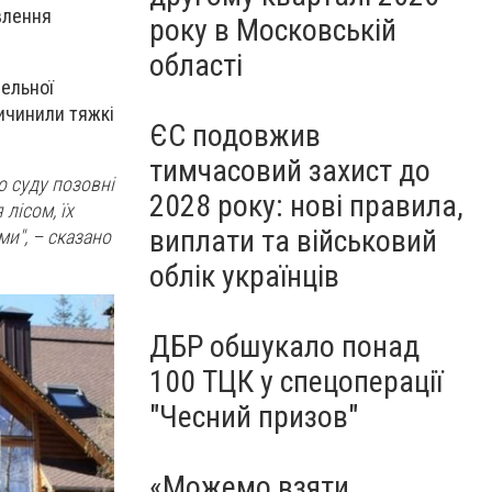
влення
року в Московській
області
мельної
ичинили тяжкі
ЄС подовжив
тимчасовий захист до
о суду позовні
2028 року: нові правила,
лісом, їх
виплати та військовий
и", – сказано
облік українців
ДБР обшукало понад
100 ТЦК у спецоперації
"Чесний призов"
«Можемо взяти