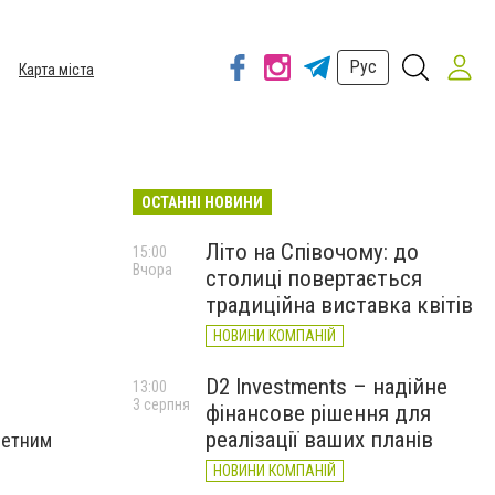
Рус
Карта міста
ОСТАННІ НОВИНИ
Літо на Співочому: до
15:00
Вчора
столиці повертається
традиційна виставка квітів
НОВИНИ КОМПАНІЙ
D2 Investments – надійне
13:00
3 серпня
фінансове рішення для
реалізації ваших планів
четним
НОВИНИ КОМПАНІЙ