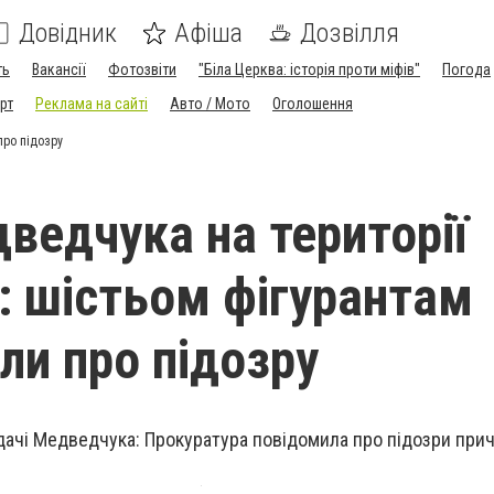
Довідник
Афіша
Дозвілля
ть
Вакансії
Фотозвіти
"Біла Церква: історія проти міфів"
Погода
рт
Реклама на сайті
Авто / Мото
Оголошення
про підозру
ведчука на території
: шістьом фігурантам
ли про підозру
дачі Медведчука: Прокуратура повідомила про підозри при