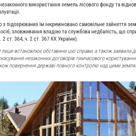
незаконного використання земель лісового фонду та відно
луатації.
о з підозрюваних їм інкриміновано самовільне зайняття зе
 осіб, зловживання владою та службова недбалість, що спр
. 2 ст. 364, ч. 2 ст. 367 КК України).
е лише встановлює обставини цієї справи, а також заявила д
 скасування незаконних договорів тимчасового користування 
акож повернення державі повного контролю над цими землям