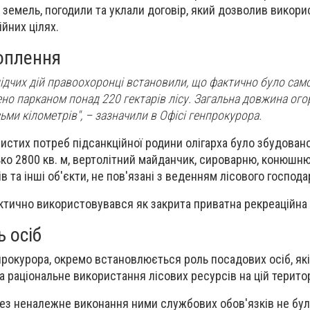
 земель, погодили та уклали договір, який дозволив викор
йних цілях.
оплення
лідчих дій правоохоронці встановили, що фактично було сам
но парканом понад 220 гектарів лісу. Загальна довжина ого
ми кілометрів", – зазначили в Офісі генпрокурора.
бистих потреб підсанкційної родини олігарха було збудован
о 2800 кв. м, вертолітний майданчик, сироварню, конюшню
ів та інші об'єкти, не пов'язані з веденням лісового господа
ктично використовувався як закрита приватна рекреаційна 
ь осіб
прокурора, окремо встановлюється роль посадових осіб, які 
а раціональне використання лісових ресурсів на цій територ
рез неналежне виконання ними службових обов'язків не бу