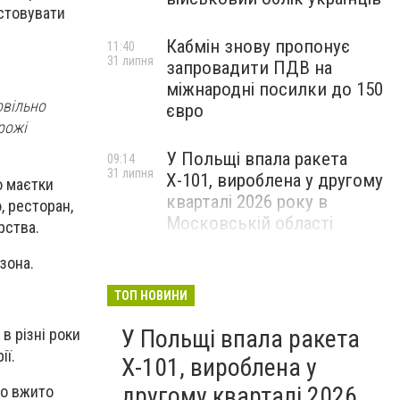
истовувати
Кабмін знову пропонує
11:40
31 липня
запровадити ПДВ на
міжнародні посилки до 150
овільно
євро
рожі
У Польщі впала ракета
09:14
31 липня
Х-101, вироблена у другому
о маєтки
кварталі 2026 року в
, ресторан,
Московській області
рства.
зона.
ТОП НОВИНИ
У Польщі впала ракета
в різні роки
ії.
Х-101, вироблена у
другому кварталі 2026
ло вжито