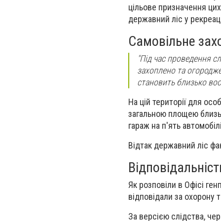
цільове призначення цих
державний ліс у рекреаці
Самовільне зах
"Під час проведення с
захоплено та огородже
становить близько вось
На цій території для осо
загальною площею близьк
гараж на п'ять автомобіл
Відтак державний ліс фа
Відповідальніст
Як розповіли в Офісі ген
відповідали за охорону т
За версією слідства, че