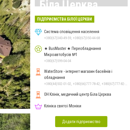
Біла Церква
Всі матеріали тут
ПІДПРИЄМСТВА БІЛОЇ ЦЕРКВИ
Система сповіщення населення
+380(67)340-49-59, +380(67)350-44-68
★ BusMaster ★ Переобладнання
Мікроавтобусів №1
+380(67)599-04-04
WaterStore - інтернет магазин басейнів і
обладнання
+380(44)502-01-02, +380(66)777-78-42, +380(67)777-82-19, +380(67)890-80-80, +380(73)890-80-80, +380(44)502-01-03
ОН Клінік, медичний центр Біла Церква
Клініка святої Моніки
Додати підприємство