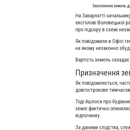
Захоплення земель д
На Закарпатті начальник
ексголові Воловецької р
про підозру в схемі нез
Як повідомили в Офісі г
на якому незаконно збу
Вартість земель складає 
Призначення зе
Як повідомляється, части
довгострокове тимчасов
Тоді йшлося про будівни
землі фактично опинилис
відпочинку.
За даними слідства, слу