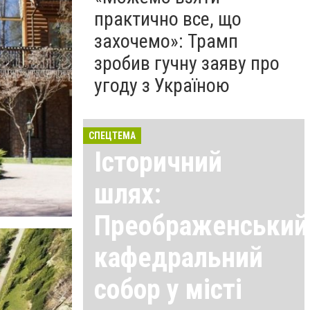
практично все, що
захочемо»: Трамп
зробив гучну заяву про
угоду з Україною
СПЕЦТЕМА
Історичний
шлях:
Преображенський
кафедральний
собор у місті