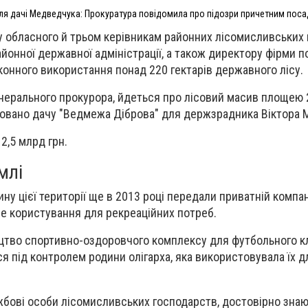
ля дачі Медведчука: Прокуратура повідомила про підозри причетним пос
у обласного й трьом керівникам районних лісомисливських 
айонної державної адміністрації, а також директору фірми 
аконного використання понад 220 гектарів державного лісу.
енерального прокурора, йдеться про лісовий масив площею 2
довано дачу "Ведмежа Діброва" для держзрадника Віктора 
2,5 млрд грн.
млі
ну цієї території ще в 2013 році передали приватній компан
е користування для рекреаційних потреб.
цтво спортивно-оздоровчого комплексу для футбольного кл
я під контролем родини олігарха, яка використовувала їх д
жбові особи лісомисливських господарств, достовірно зна