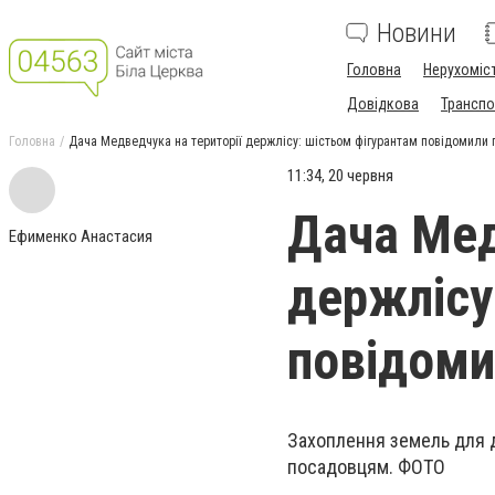
Новини
Головна
Нерухоміс
Довідкова
Транспо
Головна
Дача Медведчука на території держлісу: шістьом фігурантам повідомили 
11:34, 20 червня
Дача Мед
Ефименко Анастасия
держлісу
повідоми
Захоплення земель для 
посадовцям. ФОТО