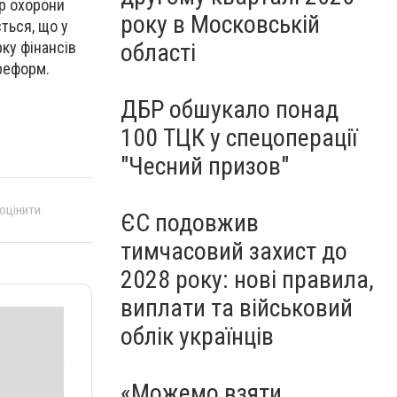
тр охорони
року в Московській
ється, що у
ку фінансів
області
 реформ.
ДБР обшукало понад
100 ТЦК у спецоперації
"Чесний призов"
 оцінити
ЄС подовжив
тимчасовий захист до
2028 року: нові правила,
виплати та військовий
облік українців
«Можемо взяти