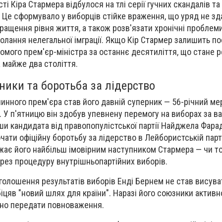
ті Кіра Стармера відбулося на тлі серії гучних скандалів т
і. Це сформувало у виборців стійке враження, що уряд не з
ращення рівня життя, а також розв'язати хронічні проблеми
олання нелегальної імграції. Якщо Кір Стармер залишить по
омого прем'єр-міністра за останнє десятиліття, що стане
а майже два століття.
ники та боротьба за лідерство
инного прем'єра став його давній суперник — 56-річний ме
 У п'ятницю він здобув упевнену перемогу на виборах за в
ши кандидата від правопопулістської партії Найджела Фарад
ати офіційну боротьбу за лідерство в Лейбористській партії
жає його найбільш імовірним наступником Стармера — чи т
ерез процедуру внутрішньопартійних виборів.
оголошення результатів виборів Енді Бернем не став висув
біцяв "новий шлях для країни". Наразі його союзники актив
ьно передати повноваження.