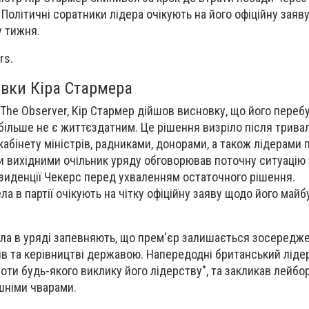
. Політичні соратники лідера очікують на його офіційну заяв
у тижня.
rs.
авки Кіра Стармера
The Observer, Кір Стармер дійшов висновку, що його переб
 більше не є життєздатним. Це рішення визріло після трива
кабінету міністрів, радниками, донорами, а також лідерами 
 вихідними очільник уряду обговорював поточну ситуацію 
зиденції Чекерс перед ухваленням остаточного рішення.
а в партії очікують на чітку офіційну заяву щодо його май
ела в уряді запевняють, що прем'єр залишається зосередж
ків та керівництві державою. Напередодні британський ліде
оти будь-якого виклику його лідерству", та закликав лейбо
шніми чварами.