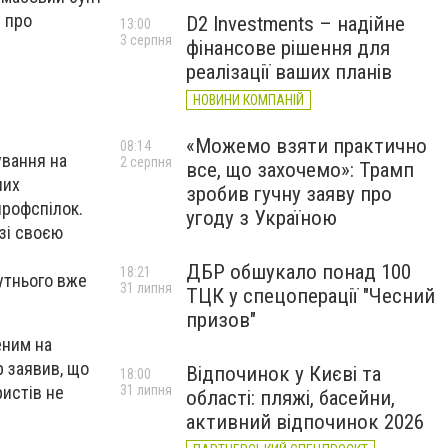
у про
D2 Investments – надійне
13:00
3 серпня
фінансове рішення для
реалізації ваших планів
НОВИНИ КОМПАНІЙ
«Можемо взяти практично
08:14
ування на
2 серпня
все, що захочемо»: Трамп
лих
зробив гучну заяву про
профспілок.
угоду з Україною
зі своєю
ДБР обшукало понад 100
18:21
бутнього вже
31 липня
ТЦК у спецоперації "Чесний
призов"
еним на
р заявив, що
Відпочинок у Києві та
18:00
31 липня
ристів не
області: пляжі, басейни,
активний відпочинок 2026