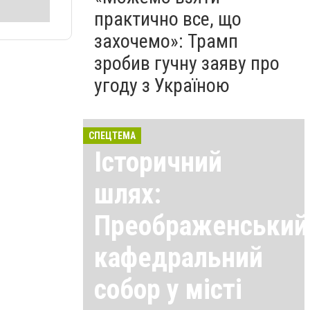
практично все, що
захочемо»: Трамп
зробив гучну заяву про
угоду з Україною
СПЕЦТЕМА
Історичний
шлях:
Преображенський
кафедральний
собор у місті