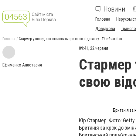
Новини
Головна
Нерухоміс
Довідкова
Транспо
Головна
Стармер у понеділок оголосить про свою відставку - The Guardian
09:41, 22 червня
Стармер 
Ефименко Анастасия
свою від
Британія за 
Кір Стармер. Фото: Getty 
Британія за крок до змін
Британський прем'єр-мін