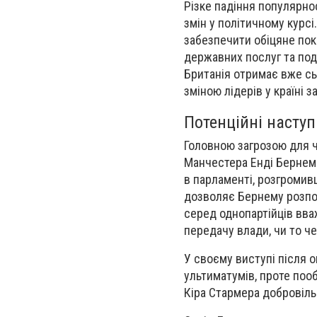
Різке падіння популярнос
змін у політичному курс
забезпечити обіцяне пок
державних послуг та под
Британія отримає вже сь
зміною лідерів у країні з
Потенційні наступ
Головною загрозою для ч
Манчестера Енді Бернем.
в парламенті, розгромив
дозволяє Бернему розпоч
серед однопартійців вва
передачу влади, чи то ч
У своєму виступі після 
ультиматумів, проте поо
Кіра Стармера добровіл