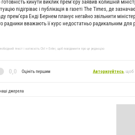
 готовність кинути виклик прем'єру заявив колишній мініс
туацію підігріває і публікація в газеті The Times, де зазнача
аду прем'єра Енді Бернем планує негайно звільнити міністер
ого радники вважають її курс недостатньо радикальним для
бхідний текст і натисніть Ctrl + Enter, щоб повідомити про це редакцію
0,0
Оцініть першим
Авторизуйтесь
, щоб
 наші джерела