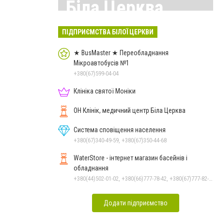
Біла Церква
Всі матеріали тут
ПІДПРИЄМСТВА БІЛОЇ ЦЕРКВИ
★ BusMaster ★ Переобладнання
Мікроавтобусів №1
+380(67)599-04-04
Клініка святої Моніки
ОН Клінік, медичний центр Біла Церква
Система сповіщення населення
+380(67)340-49-59, +380(67)350-44-68
WaterStore - інтернет магазин басейнів і
обладнання
+380(44)502-01-02, +380(66)777-78-42, +380(67)777-82-19, +380(67)890-80-80, +380(73)890-80-80, +380(44)502-01-03
Додати підприємство