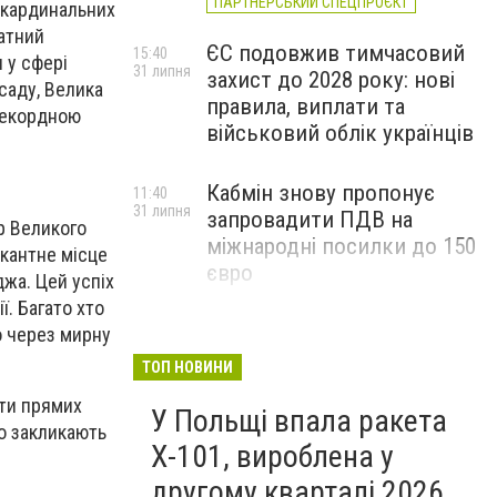
ПАРТНЕРСЬКИЙ СПЕЦПРОЄКТ
а кардинальних
датний
ЄС подовжив тимчасовий
15:40
 у сфері
31 липня
захист до 2028 року: нові
саду, Велика
правила, виплати та
 рекордною
військовий облік українців
Кабмін знову пропонує
11:40
31 липня
запровадити ПДВ на
р Великого
міжнародні посилки до 150
акантне місце
євро
жа. Цей успіх
. Багато хто
о через мирну
ТОП НОВИНИ
ати прямих
У Польщі впала ракета
но закликають
Х-101, вироблена у
другому кварталі 2026