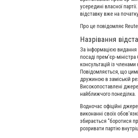
усередині власної партії
відставку вже на початк
Про це повідомляє Reute
Назрівання відст
За інформацією видання 
посаді прем'єр-міністра
консультацій із членами 
Повідомляється, що цими
дружиною в заміській ре
Високопоставлені джерел
найближчого понеділка.
Водночас офіційні джер
виконанні своїх обов'яз
збирається "боротися пр
розривати партію внутрі