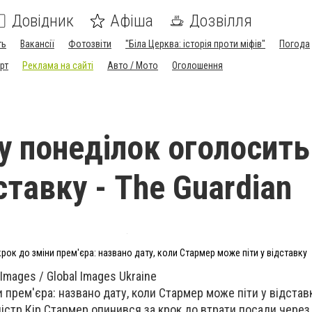
Довідник
Афіша
Дозвілля
ть
Вакансії
Фотозвіти
"Біла Церква: історія проти міфів"
Погода
рт
Реклама на сайті
Авто / Мото
Оголошення
у понеділок оголосить
ставку - The Guardian
крок до зміни прем'єра: названо дату, коли Стармер може піти у відставку
Images / Global Images Ukraine
и прем'єра: названо дату, коли Стармер може піти у відстав
істр Кір Стармер опинився за крок до втрати посади через