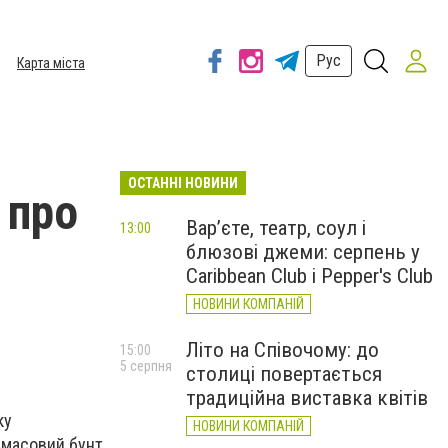
Рус
Карта міста
ОСТАННІ НОВИНИ
 про
Вар’єте, театр, соул і
13:00
блюзові джеми: серпень у
Caribbean Club і Pepper's Club
НОВИНИ КОМПАНІЙ
Літо на Співочому: до
15:00
5 серпня
столиці повертається
традиційна виставка квітів
ку
НОВИНИ КОМПАНІЙ
 масовий бунт