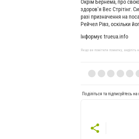
Окрім Бернема, про свою
здоров'я Вес Стрітінг. Си
разі призначення на пос
Рейчел Рівз, оскільки й
Інформує trueua.info
Якщо ви помітили помилку, виділіть нео
Поділіться та підписуйтесь на