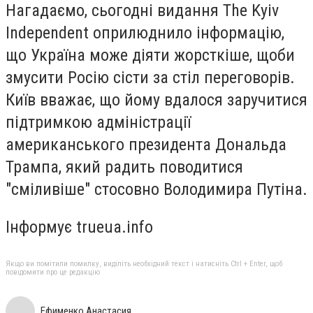
Нагадаємо, сьогодні видання The Kyiv
Independent оприлюднило інформацію,
що Україна може діяти жорсткіше, щоби
змусити Росію сісти за стіл переговорів.
Київ вважає, що йому вдалося заручитися
підтримкою адміністрації
американського президента Дональда
Трампа, який радить поводитися
"сміливіше" стосовно Володимира Путіна.
Інформує trueua.info
Якщо ви помітили помилку, виділіть необхідний текст і натисніть Ctrl + Enter, щоб
повідомити про це редакцію
Ефименко Анастасия