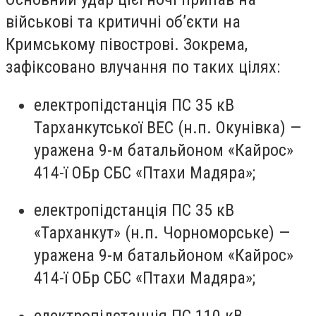
військові та критичні об’єкти на
Кримському півострові. Зокрема,
зафіксовано влучання по таких цілях:
електропідстанція ПС 35 кВ
Тарханкутської ВЕС (н.п. Окунівка) —
уражена 9-м батальйоном «Кайрос»
414-ї ОБр СБС «Птахи Мадяра»;
електропідстанція ПС 35 кВ
«Тарханкут» (н.п. Чорноморське) —
уражена 9-м батальйоном «Кайрос»
414-ї ОБр СБС «Птахи Мадяра»;
електропідстанція ПС 110 кВ