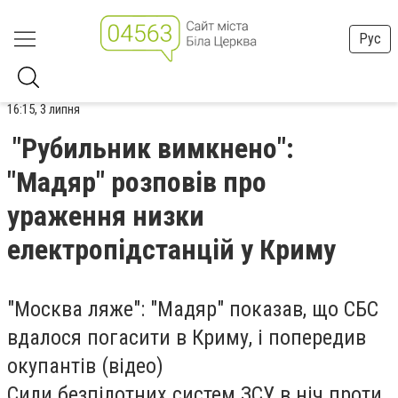
Рус
16:15, 3 липня
"Рубильник вимкнено":
"Мадяр" розповів про
ураження низки
електропідстанцій у Криму
"Москва ляже": "Мадяр" показав, що СБС
вдалося погасити в Криму, і попередив
окупантів (відео)
Сили безпілотних систем ЗСУ в ніч проти