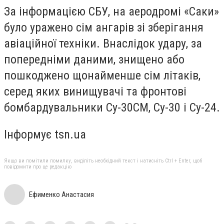
За інформацією СБУ, на аеродромі «Саки»
було уражено сім ангарів зі зберігання
авіаційної техніки. Внаслідок удару, за
попередніми даними, знищено або
пошкоджено щонайменше сім літаків,
серед яких винищувачі та фронтові
бомбардувальники Су-30СМ, Су-30 і Су-24.
Інформує tsn.ua
Якщо ви помітили помилку, виділіть необхідний текст і натисніть Ctrl + Enter, щоб
повідомити про це редакцію
Ефименко Анастасия