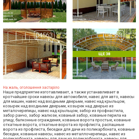
ЩЕ 38
На жаль, оголошення застаріло
Наше предприятие изготавливает, а также устанавливает в
кротчайшие сроки навесы для автомобиля, навес для авто, навесы
для машин, навес над входными дверьми, навес над крыльцом,
козырек над входными дверьми, козырек над дверью из
металочерепицы, навес над крыльцом, забор из профнастила,
забор ранчо, забор жалюзи, кованый забор, кованые перила на
улицу, балконные ограждения, кованые ворота простые, кованые
откатные ворота, откатные ворота из профлиста, распашные
ворота из профлиста, беседки для дачи из поликарбоната, кованые
беседки, кованые навесы, навес из металлочерепицы, навес из
поликарбоната, навесы для дачи из поликарбоната, навесы для