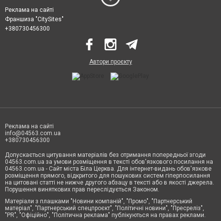
Реклама на сайті
Франшиза "CitySites"
+380730456300
Автори проєкту
Реклама на сайті
info@04563.com.ua
+380730456300
Допускається цитування матеріалів без отримання попередньої згоди
04563.com.ua за умови розміщення в тексті обов'язкового посилання на
04563.com.ua - Сайт міста Біла Церква. Для інтернет-видань обов'язкове
розміщення прямого, відкритого для пошукових систем гіперпосилання
на цитовані статті не нижче другого абзацу в тексті або в якості джерела.
Порушення виняткових прав переслідується Законом.
Матеріали з плашками "Новини компаній", "Промо", "Партнерський
матеріал", "Партнерський спецпроєкт", "Політичні новини", "Пресреліз",
"PR", "Офіційно", "Політична реклама" публікуються на правах реклами.