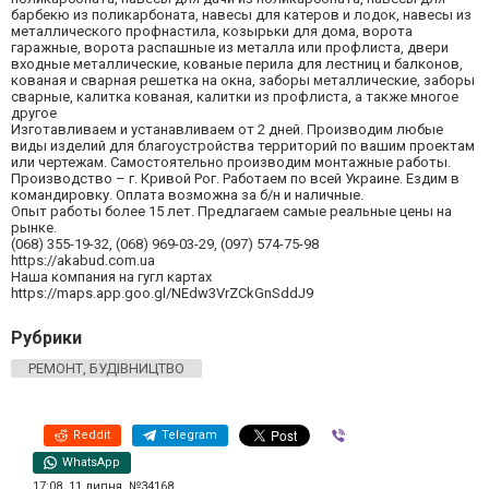
барбекю из поликарбоната, навесы для катеров и лодок, навесы из
металлического профнастила, козырьки для дома, ворота
гаражные, ворота распашные из металла или профлиста, двери
входные металлические, кованые перила для лестниц и балконов,
кованая и сварная решетка на окна, заборы металлические, заборы
сварные, калитка кованая, калитки из профлиста, а также многое
другое
Изготавливаем и устанавливаем от 2 дней. Производим любые
виды изделий для благоустройства территорий по вашим проектам
или чертежам. Самостоятельно производим монтажные работы.
Производство – г. Кривой Рог. Работаем по всей Украине. Ездим в
командировку. Оплата возможна за б/н и наличные.
Опыт работы более 15 лет. Предлагаем самые реальные цены на
рынке.
(068) 355-19-32, (068) 969-03-29, (097) 574-75-98
https://akabud.com.ua
Наша компания на гугл картах
https://maps.app.goo.gl/NEdw3VrZCkGnSddJ9
Рубрики
РЕМОНТ, БУДІВНИЦТВО
Reddit
Telegram
Viber
WhatsApp
17:08, 11 липня, №34168