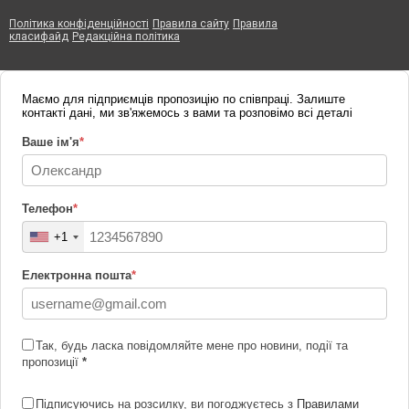
Політика конфіденційності
Правила сайту
Правила
класифайд
Редакційна політика
Маємо для підприємців пропозицію по співпраці. Залиште
контакті дані, ми зв'яжемось з вами та розповімо всі деталі
Ваше ім'я
*
Телефон
*
+1
Електронна пошта
*
Так, будь ласка повідомляйте мене про новини, події та
пропозиції
*
Підписуючись на розсилку, ви погоджуєтесь з
Правилами