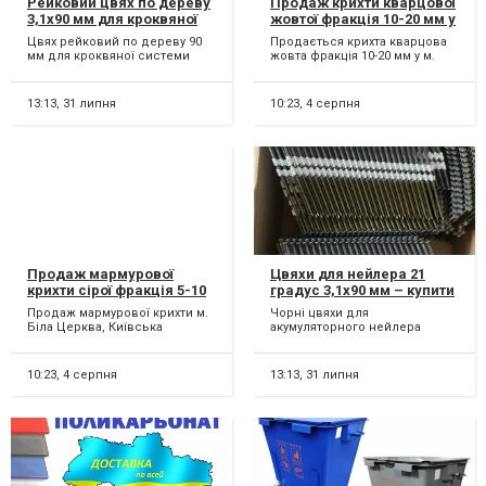
Рейковий цвях по дереву
Продаж крихти кварцової
3,1х90 мм для кроквяної
жовтої фракція 10-20 мм у
системи даху (3000 шт)
м. Біла Церква Київська
Цвях рейковий по дереву 90
Продається крихта кварцова
область
мм для кроквяної системи
жовта фракція 10-20 мм у м.
даху та інших монтажних робіт
Біла Церква Київської області.
Категорії: рейк...
Ціна за тонну...
13:13,
31 липня
10:23,
4 серпня
Продаж мармурової
Цвяхи для нейлера 21
крихти сірої фракція 5-10
градус 3,1х90 мм – купити
мм у м. Біла Церква
рейкові цвяхи для
Продаж мармурової крихти м.
Чорні цвяхи для
Київська область
каркасного будівництва
Біла Церква, Київська
акумуляторного нейлера
область. Мармурова крихта
DeWalt, Paslode, Makita 90 мм
сіра фракція 5-10 мм. Ці...
Пропонуємо рейкові цвяхи
3,1...
10:23,
4 серпня
13:13,
31 липня