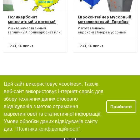
Поликарбонат
Евроконтейнер мусорный
монолитный и сотовый
металлический. Евробак
для навеса, автонавеса,
железный для мусора,
Ищите качественный
Изготавливаем
теплицы (тепличный).
отходов
тепличный поликарбонат или
евроконтейнера мусорные
Біла Церква. Белая
поликарбонат для
металлические с объёмом
церковь
изготовления навеса,
заполнения 1.1 куб/м³ и
автонавеса и про...
евробаки желез...
12:41,
26 липня
12:41,
26 липня
Цей сайт використовує «cookies». Також
веб-сайт використовує інтернет-сервіс для
збору технічних даних стосовно
відвідувачів з метою отримання
Прийняти
маркетингової та статистичної інформації.
Умови обробки даних відвідувачів сайту
див.
"Політика конфіденційності"