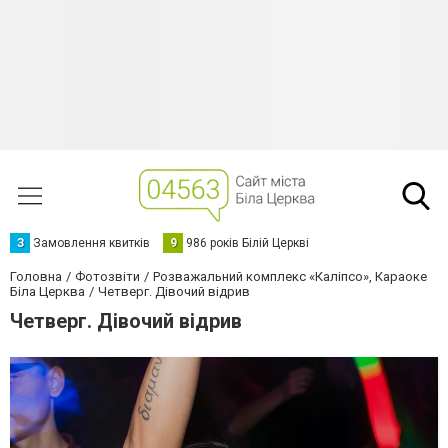
З
Замовлення квитків
9
986 років Білій Церкві
Головна
Фотозвіти
Розважальний комплекс «Каліпсо», Караоке
Біла Церква
Четверг. Дівочий відрив
Четверг. Дівочий відрив