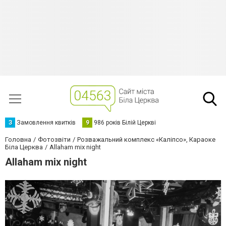
З
Замовлення квитків
9
986 років Білій Церкві
Головна
Фотозвіти
Розважальний комплекс «Каліпсо», Караоке
Біла Церква
Allaham mix night
Allaham mix night