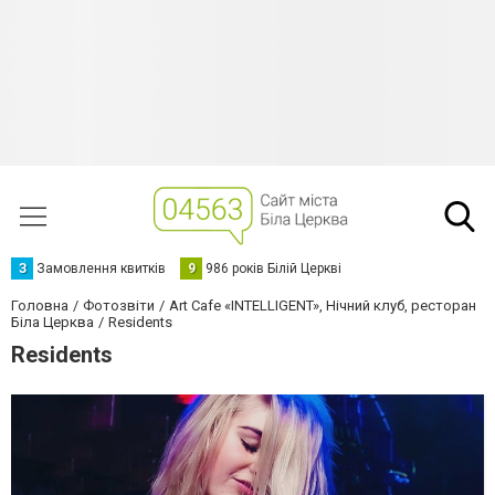
З
Замовлення квитків
9
986 років Білій Церкві
Головна
Фотозвіти
Art Cafe «INTELLIGENT», Нічний клуб, ресторан
Біла Церква
Residents
Residents