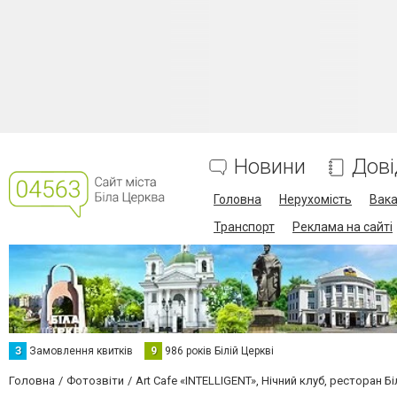
Новини
Дові
Головна
Нерухомість
Вака
Транспорт
Реклама на сайті
З
Замовлення квитків
9
986 років Білій Церкві
Головна
Фотозвіти
Art Cafe «INTELLIGENT», Нічний клуб, ресторан Б