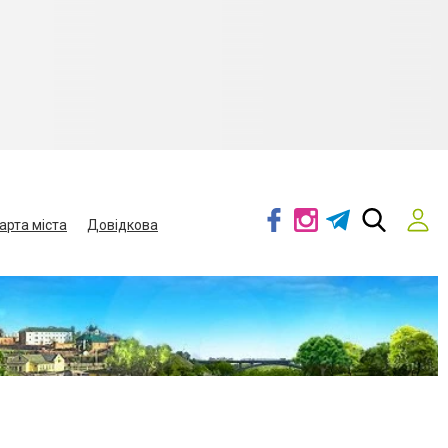
арта міста
Довідкова