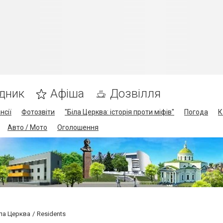
дник
Афіша
Дозвілля
нсії
Фотозвіти
"Біла Церква: історія проти міфів"
Погода
К
Авто / Мото
Оголошення
іла Церква
Residents