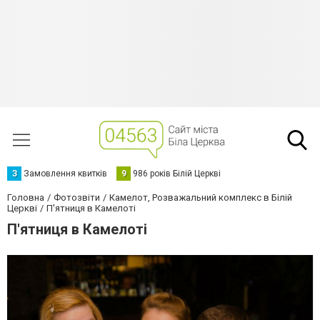
З
Замовлення квитків
9
986 років Білій Церкві
Головна
Фотозвіти
Камелот, Розважальний комплекс в Білій
Церкві
П'ятниця в Камелоті
П'ятниця в Камелоті