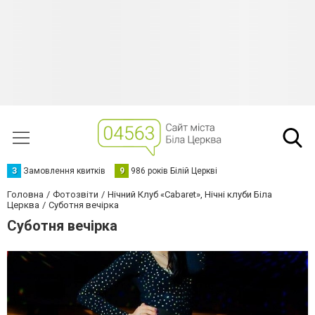
З
Замовлення квитків
9
986 років Білій Церкві
Головна
Фотозвіти
Нічний Клуб «Cabaret», Нічні клуби Біла
Церква
Суботня вечірка
Суботня вечірка