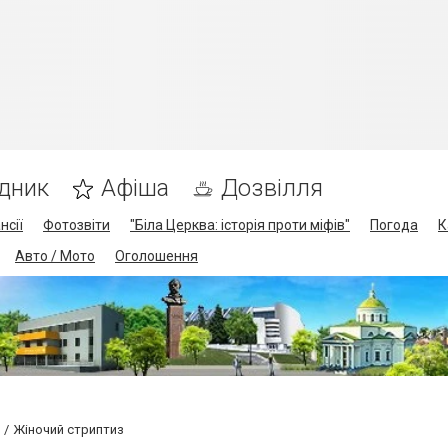
дник
Афіша
Дозвілля
нсії
Фотозвіти
"Біла Церква: історія проти міфів"
Погода
К
Авто / Мото
Оголошення
Жіночий стриптиз