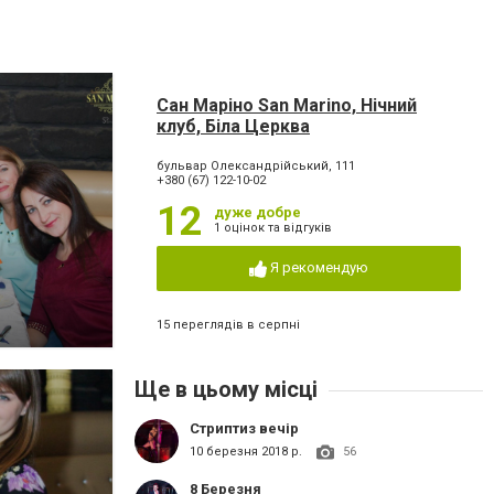
Сан Маріно San Marino, Нічний
клуб, Біла Церква
бульвар Олександрійський, 111
+380 (67) 122-10-02
12
дуже добре
1 оцінок та відгуків
Я рекомендую
15 переглядів в серпні
Ще в цьому місці
Стриптиз вечір
10 березня 2018 р.
56
8 Березня