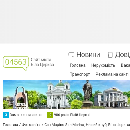
Новини
Дові
Головна
Нерухомість
Вака
Транспорт
Реклама на сайті
З
Замовлення квитків
9
986 років Білій Церкві
Головна
Фотозвіти
Сан Маріно San Marino, Нічний клуб, Біла Церква