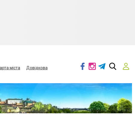
арта міста
Довідкова