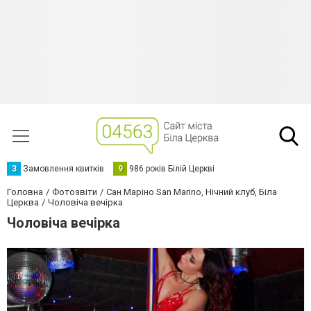
З
Замовлення квитків
9
986 років Білій Церкві
Головна
Фотозвіти
Сан Маріно San Marino, Нічний клуб, Біла
Церква
Чоловіча вечірка
Чоловіча вечірка