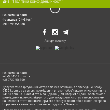
див.
"Політика конфіденційності"
Реклама на сайті
Франшиза "CitySites"
+380730456300
Автори проєкту
Реклама на сайті
info@04563.com.ua
+380730456300
Допускається цитування матеріалів без отримання попередньої згоди
04563.com.ua за умови розміщення в тексті обов'язкового посилання на
04563.com.ua - Сайт міста Біла Церква. Для інтернет-видань обов'язкове
розміщення прямого, відкритого для пошукових систем гіперпосилання
на цитовані статті не нижче другого абзацу в тексті або в якості джерела.
Порушення виняткових прав переслідується Законом.