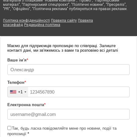
Матеріали з плашками "Новини компаній", "Промо", "Партнерський
матеріал", "Партнерський спецпроєкт", "Політичні новини", "Пресреліз",
"PR", "Офіційно", "Політична реклама" публікуються на правах реклами.
Політика конфіденційності
Правила сайту
Правила
класифайд
Редакційна політика
Маємо для підприємців пропозицію по співпраці. Залиште
контакті дані, ми зв'яжемось з вами та розповімо всі деталі
Ваше ім'я
*
Телефон
*
+1
Електронна пошта
*
Так, будь ласка повідомляйте мене про новини, події та
пропозиції
*