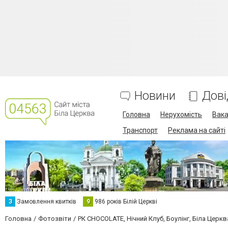
Новини
Дові
Головна
Нерухомість
Вака
Транспорт
Реклама на сайті
З
Замовлення квитків
9
986 років Білій Церкві
Головна
Фотозвіти
РК CHOCOLATE, Нічний Клуб, Боулінг, Біла Церкв