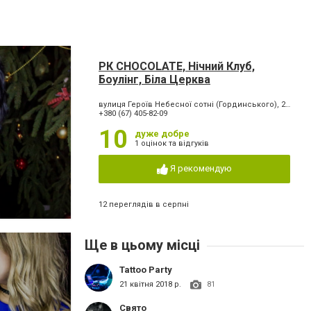
РК CHOCOLATE, Нічний Клуб,
Боулінг, Біла Церква
вулиця Героїв Небесної сотні (Гординського), 2-а
+380 (67) 405-82-09
10
дуже добре
1 оцінок та відгуків
Я рекомендую
12 переглядів в серпні
Ще в цьому місці
Tattoo Party
21 квітня 2018 р.
81
Свято