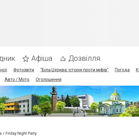
дник
Афіша
Дозвілля
нсії
Фотозвіти
"Біла Церква: історія проти міфів"
Погода
К
Авто / Мото
Оголошення
а
Friday Night Party