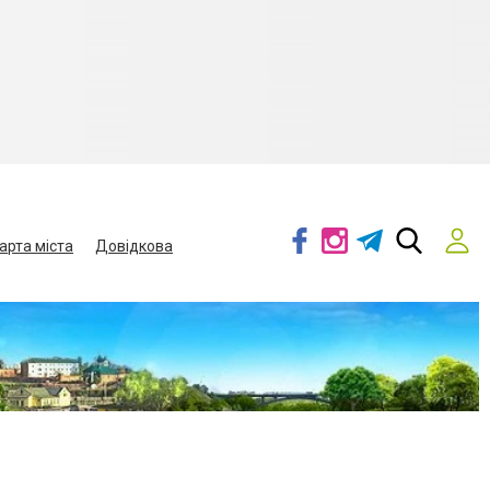
арта міста
Довідкова