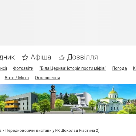
дник
Афіша
Дозвілля
нсії
Фотозвіти
"Біла Церква: історія проти міфів"
Погода
К
Авто / Мото
Оголошення
а
Передноворічні вистави у РК Шоколад (частина 2)