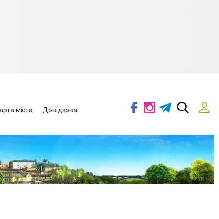
арта міста
Довідкова