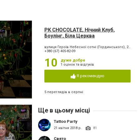
РК CHOCOLATE, Нічний Клуб,
Боулінг, Біла Церква
вулиця Героїв Небесної сотні (Гординського), 2-а
+380 (67) 405-82-09
10
дуже добре
1 оцінок та відгуків
Я рекомендую
5 переглядів в серпні
Ще в цьому місці
Tattoo Party
21 квітня 2018 р.
81
Свято