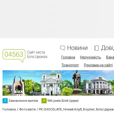
Новини
Дові
Головна
Нерухомість
Вака
Транспорт
Реклама на сайті
З
Замовлення квитків
9
986 років Білій Церкві
Головна
Фотозвіти
РК CHOCOLATE, Нічний Клуб, Боулінг, Біла Церкв