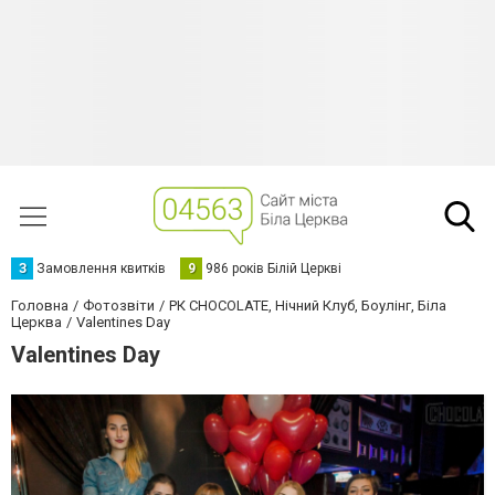
З
Замовлення квитків
9
986 років Білій Церкві
Головна
Фотозвіти
РК CHOCOLATE, Нічний Клуб, Боулінг, Біла
Церква
Valentines Day
Valentines Day