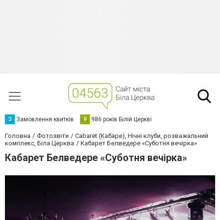
З
Замовлення квитків
9
986 років Білій Церкві
Головна
Фотозвіти
Cabaret (Кабаре), Нічні клуби, розважальний
комплекс, Біла Церква
Кабарет Белведере «Суботня вечірка»
Кабарет Белведере «Суботня вечірка»