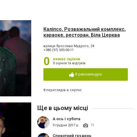
Каліпсо, Розважальний комплекс,
караоке, ресторан, Біла Церква
вулиця Ярослава Мудрого, 24
+380 (97) 505-00-11
0
немає оцінок
0 оцінок та відгуків
Я рекомендую
8 переглядів в серпні
Ще в цьому місці
А ось і субота
9 грудня 2017 р.
71
Спекотний грудень