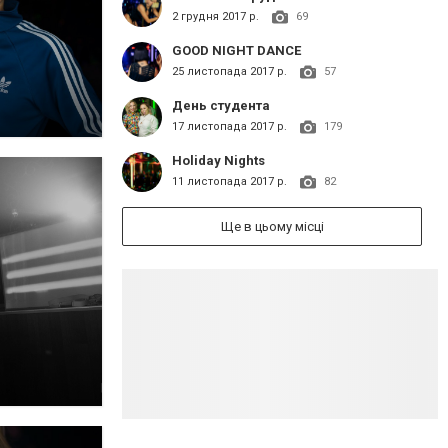
2 грудня 2017 р.
69
GOOD NIGHT DANCE
25 листопада 2017 р.
57
День студента
17 листопада 2017 р.
179
Holiday Nights
11 листопада 2017 р.
82
Ще в цьому місці