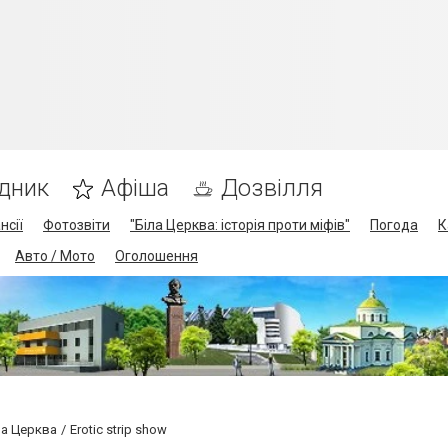
дник
Афіша
Дозвілля
нсії
Фотозвіти
"Біла Церква: історія проти міфів"
Погода
К
Авто / Мото
Оголошення
ла Церква
Erotic strip show