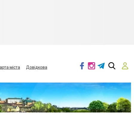
арта міста
Довідкова