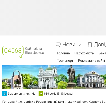
Новини
Дові
Головна
Нерухомість
Вака
Транспорт
Реклама на сайті
З
Замовлення квитків
9
986 років Білій Церкві
Головна
Фотозвіти
Розважальний комплекс «Каліпсо», Караоке Бі