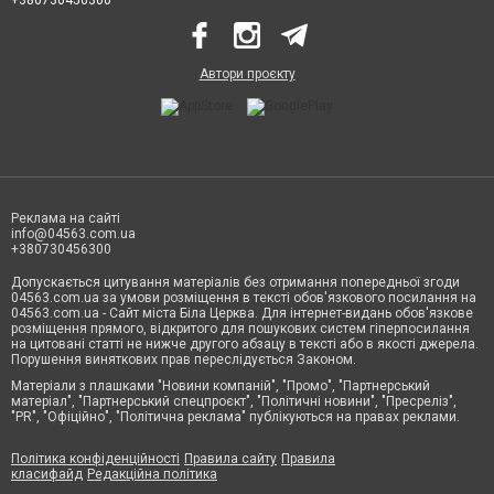
+380730456300
Автори проєкту
Реклама на сайті
info@04563.com.ua
+380730456300
Допускається цитування матеріалів без отримання попередньої згоди
04563.com.ua за умови розміщення в тексті обов'язкового посилання на
04563.com.ua - Сайт міста Біла Церква. Для інтернет-видань обов'язкове
розміщення прямого, відкритого для пошукових систем гіперпосилання
на цитовані статті не нижче другого абзацу в тексті або в якості джерела.
Порушення виняткових прав переслідується Законом.
Матеріали з плашками "Новини компаній", "Промо", "Партнерський
матеріал", "Партнерський спецпроєкт", "Політичні новини", "Пресреліз",
"PR", "Офіційно", "Політична реклама" публікуються на правах реклами.
Політика конфіденційності
Правила сайту
Правила
класифайд
Редакційна політика