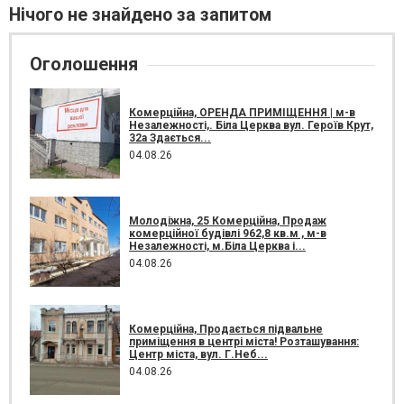
Нічого не знайдено за запитом
Оголошення
Комерційна, ОРЕНДА ПРИМІЩЕННЯ | м-в
Незалежності,. Біла Церква вул. Героїв Крут,
32а Здається...
04.08.26
Молодіжна, 25 Комерційна, Продаж
комерційної будівлі 962,8 кв.м , м-в
Незалежності, м.Біла Церква і...
04.08.26
Комерційна, Продається підвальне
приміщення в центрі міста! Розташування:
Центр міста, вул. Г.Неб...
04.08.26