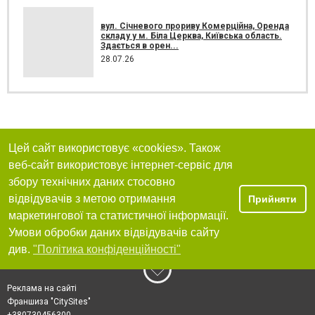
вул. Січневого прориву Комерційна, Оренда
складу у м. Біла Церква, Київська область.
Здається в орен...
28.07.26
Цей сайт використовує «cookies». Також
веб-сайт використовує інтернет-сервіс для
збору технічних даних стосовно
відвідувачів з метою отримання
Прийняти
маркетингової та статистичної інформації.
Умови обробки даних відвідувачів сайту
див.
"Політика конфіденційності"
Реклама на сайті
Франшиза "CitySites"