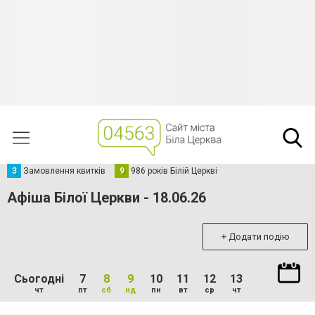
З
Замовлення квитків
9
986 років Білій Церкві
Афіша Білої Церкви - 18.06.26
+ Додати подію
Сьогодні
7
8
9
10
11
12
13
чт
пт
сб
нд
пн
вт
ср
чт