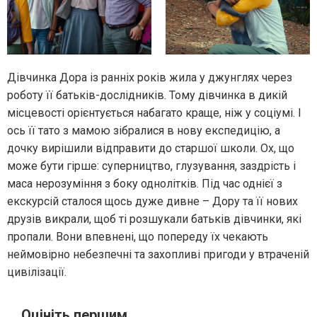
Дівчинка Дора із ранніх років жила у джунглях через
роботу її батьків-дослідників. Тому дівчинка в дикій
місцевості орієнтується набагато краще, ніж у соціумі. І
ось її тато з мамою зібралися в нову експедицію, а
дочку вирішили відправити до старшої школи. Ох, що
може бути гірше: суперництво, глузування, заздрість і
маса нерозуміння з боку однолітків. Під час однієї з
екскурсій сталося щось дуже дивне – Дору та її нових
друзів викрали, щоб ті розшукали батьків дівчинки, які
пропали. Вони впевнені, що попереду їх чекають
неймовірно небезпечні та захопливі пригоди у втраченій
цивілізації.
Оцініть першим