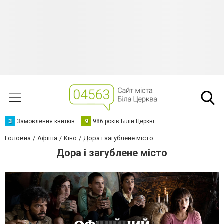
З
Замовлення квитків
9
986 років Білій Церкві
Головна
Афіша
Кіно
Дора і загублене місто
Дора і загублене місто