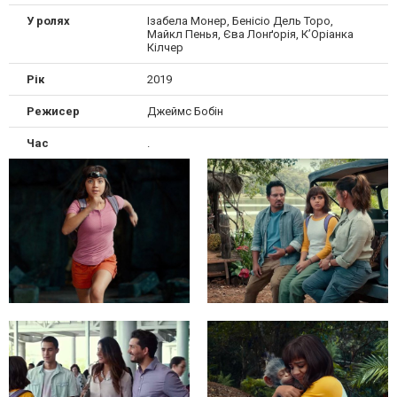
У ролях
Ізабела Монер, Бенісіо Дель Торо,
Майкл Пенья, Єва Лонґорія, К’Оріанка
Кілчер
Рік
2019
Режисер
Джеймс Бобін
Час
.