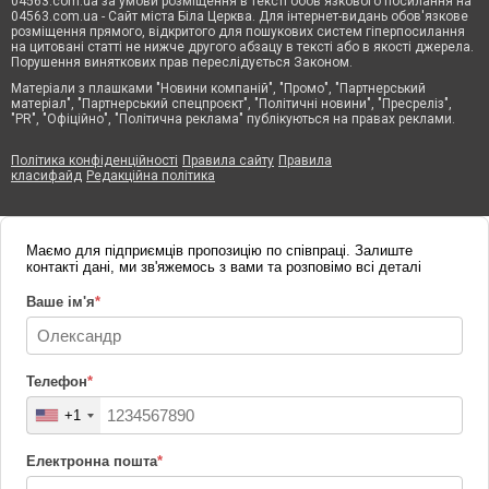
04563.com.ua за умови розміщення в тексті обов'язкового посилання на
04563.com.ua - Сайт міста Біла Церква. Для інтернет-видань обов'язкове
розміщення прямого, відкритого для пошукових систем гіперпосилання
на цитовані статті не нижче другого абзацу в тексті або в якості джерела.
Порушення виняткових прав переслідується Законом.
Матеріали з плашками "Новини компаній", "Промо", "Партнерський
матеріал", "Партнерський спецпроєкт", "Політичні новини", "Пресреліз",
"PR", "Офіційно", "Політична реклама" публікуються на правах реклами.
Політика конфіденційності
Правила сайту
Правила
класифайд
Редакційна політика
Маємо для підприємців пропозицію по співпраці. Залиште
контакті дані, ми зв'яжемось з вами та розповімо всі деталі
Ваше ім'я
*
Телефон
*
+1
Електронна пошта
*