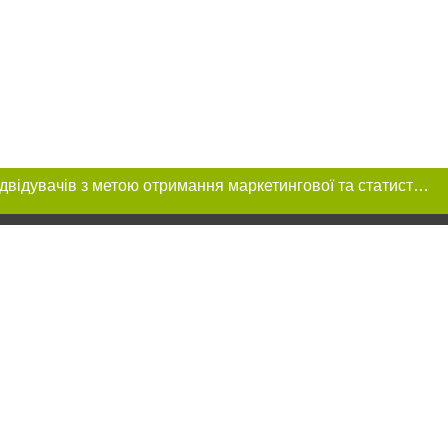
Цей сайт використовує «cookies». Також веб-сайт використовує інтернет-сервіс для збору технічних даних стосовно відвідувачів з метою отримання маркетингової та статистичної інформації. Умови обробки даних відвідувачів сайту див.
 розміщення в
ь обов'язкове
нижче другого
цпроєкт",
реклами.