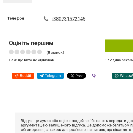
Телефон
+380731572145
Оцініть першим
(
0
оцінок)
1 людина реком
Поки ще ніхто не оцінював
Reddit
Telegram
Viber
Whats
Відгук - це думка або оцінка людей, які бажають передати 
аргументацією залишеного відгука. Це допоможе багатьом пр
обговорення, а також для роз'яснення питань, що цікавлять.