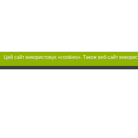
Приєднуйтесь до 
Реклама на сайті
Франшиза "CitySites"
+380730456300
Автори проєкту
Реклама на сайті
Допускається цит
info@04563.com.ua
тексті обов'язков
+380730456300
розміщення прямо
абзацу в тексті 
Матеріали з плаш
"Політичні новини