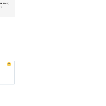
ніями;
та