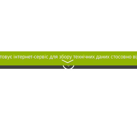
〉
нас :
ування матеріалів без отримання попередньої згоди 04563.com.ua за умови
ого посилання на 04563.com.ua - Сайт міста Біла Церква. Для інтернет-видан
го, відкритого для пошукових систем гіперпосилання на цитовані статті не 
або в якості джерела. Порушення виняткових прав переслідується Законом.
ками "Новини компаній", "Промо", "Партнерський матеріал", "Партнерський спе
", "Пресреліз", "PR", "Офіційно", "Політична реклама" публікуються на правах 