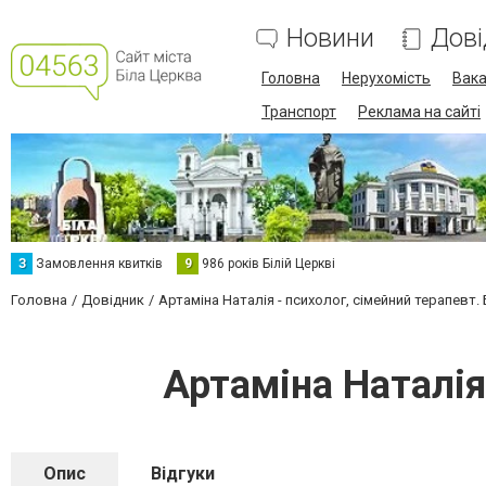
Новини
Дові
Головна
Нерухомість
Вака
Транспорт
Реклама на сайті
З
Замовлення квитків
9
986 років Білій Церкві
Головна
Довідник
Артаміна Наталія - психолог, сімейний терапевт.
Артаміна Наталія
Опис
Відгуки