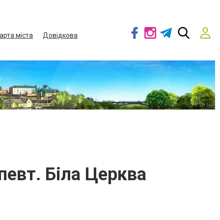
арта міста
Довідкова
певт. Біла Церква