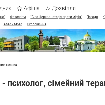
дник
Афіша
Дозвілля
нсії
Фотозвіти
"Біла Церква: історія проти міфів"
Погода
К
Авто / Мото
Оголошення
 Біла Церква
 - психолог, сімейний тера