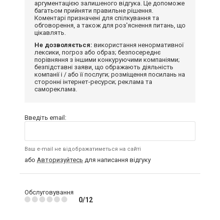
аргументацією залишеного відгука. Це допоможе
багатьом прийняти правильне рішення.
Коментарі призначені для спілкування та
обговорення, а також для роз'яснення питань, що
цікавлять.
Не дозволяється:
використання ненормативної
лексики, погроз або образ; безпосереднє
порівняння з іншими конкуруючими компаніями;
безпідставні заяви, що ображають діяльність
компанії і / або її послуги; розміщення посилань на
сторонні інтернет-ресурси; реклама та
самореклама.
Введіть email:
Ваш e-mail не відображатиметься на сайті
або
Авторизуйтесь
для написання відгуку
Обслуговування
0/12