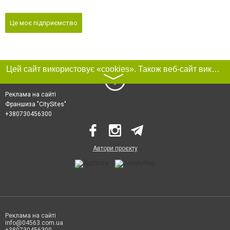
Це моє підприємство
Цей сайт використовує «cookies». Також веб-сайт використовує інтернет-сервіс для збору технічних даних стосовно відвідувачів з метою отримання маркетингової та статистичної інформації. Умови обробки даних відвідувачів сайту див.
〉
Реклама на сайті
Франшиза "CitySites"
+380730456300
Автори проєкту
Реклама на сайті
info@04563.com.ua
+380730456300