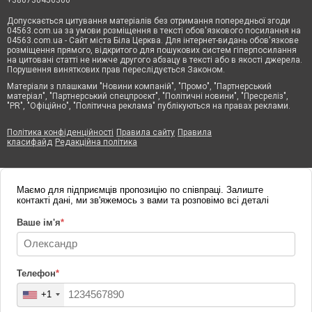
Допускається цитування матеріалів без отримання попередньої згоди
04563.com.ua за умови розміщення в тексті обов'язкового посилання на
04563.com.ua - Сайт міста Біла Церква. Для інтернет-видань обов'язкове
розміщення прямого, відкритого для пошукових систем гіперпосилання
на цитовані статті не нижче другого абзацу в тексті або в якості джерела.
Порушення виняткових прав переслідується Законом.
Матеріали з плашками "Новини компаній", "Промо", "Партнерський
матеріал", "Партнерський спецпроєкт", "Політичні новини", "Пресреліз",
"PR", "Офіційно", "Політична реклама" публікуються на правах реклами.
Політика конфіденційності
Правила сайту
Правила
класифайд
Редакційна політика
Маємо для підприємців пропозицію по співпраці. Залиште
контакті дані, ми зв'яжемось з вами та розповімо всі деталі
Ваше ім'я
*
Телефон
*
+1