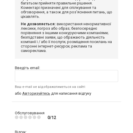
багатьом прийняти правильне рішення.
Коментарі призначені для спілкування та
обговорення, а також для роз'яснення питань, що
цікавлять.
Не дозволяється:
використання ненормативної
лексики, погроз або образ; безпосереднє
порівняння з іншими конкуруючими компаніями;
безпідставні заяви, що ображають діяльність
компанії і / або її послуги; розміщення посилань на
сторонні інтернет-ресурси; реклама та
самореклама.
Введіть email:
Ваш e-mail не відображатиметься на сайті
або
Авторизуйтесь
для написання відгуку
Обслуговування
0/12
Відгук: