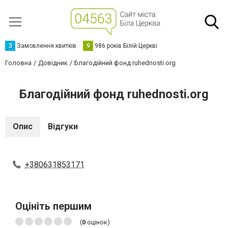
З
Замовлення квитків
9
986 років Білій Церкві
Головна
Довідник
Благодійний фонд ruhednosti.org
Благодійний фонд ruhednosti.org
Опис
Відгуки
+380631853171
Оцініть першим
(
0
оцінок)