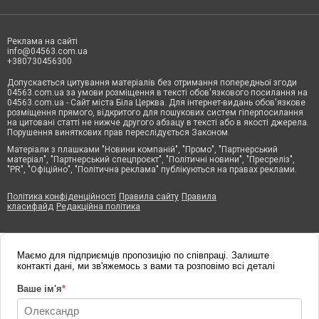
Реклама на сайті
info@04563.com.ua
+380730456300
Допускається цитування матеріалів без отримання попередньої згоди
04563.com.ua за умови розміщення в тексті обов'язкового посилання на
04563.com.ua - Сайт міста Біла Церква. Для інтернет-видань обов'язкове
розміщення прямого, відкритого для пошукових систем гіперпосилання
на цитовані статті не нижче другого абзацу в тексті або в якості джерела.
Порушення виняткових прав переслідується Законом.
Матеріали з плашками "Новини компаній", "Промо", "Партнерський
матеріал", "Партнерський спецпроєкт", "Політичні новини", "Пресреліз",
"PR", "Офіційно", "Політична реклама" публікуються на правах реклами.
Політика конфіденційності
Правила сайту
Правила
класифайд
Редакційна політика
Маємо для підприємців пропозицію по співпраці. Залиште
контакті дані, ми зв'яжемось з вами та розповімо всі деталі
Ваше ім'я
*