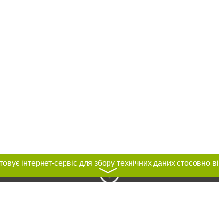
〉
нас :