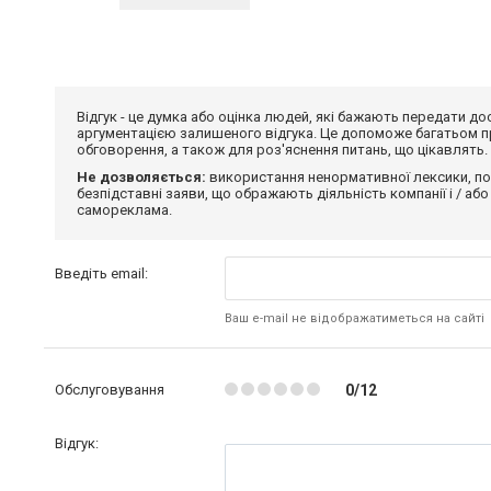
Відгук - це думка або оцінка людей, які бажають передати 
аргументацією залишеного відгука. Це допоможе багатьом пр
обговорення, а також для роз'яснення питань, що цікавлять.
Не дозволяється:
використання ненормативної лексики, по
безпідставні заяви, що ображають діяльність компанії і / або
самореклама.
Введіть email:
Ваш e-mail не відображатиметься на сайті
Обслуговування
0/12
Відгук: