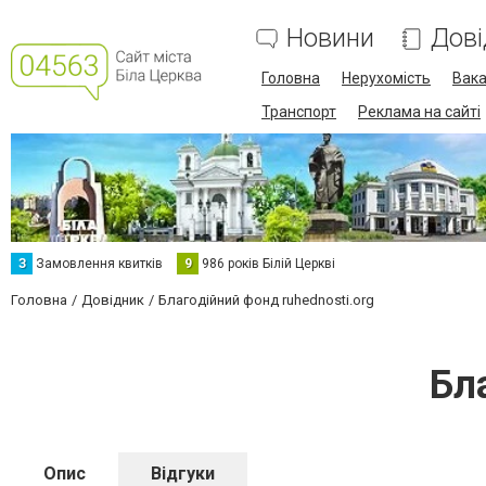
Новини
Дові
Головна
Нерухомість
Вака
Транспорт
Реклама на сайті
З
Замовлення квитків
9
986 років Білій Церкві
Головна
Довідник
Благодійний фонд ruhednosti.org
Бл
Опис
Відгуки