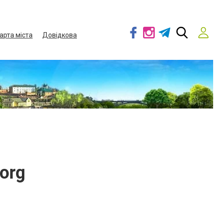
арта міста
Довідкова
org