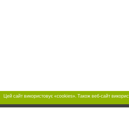
Приєднуйтесь до 
Реклама на сайті
Франшиза "CitySites"
+380730456300
Автори проєкту