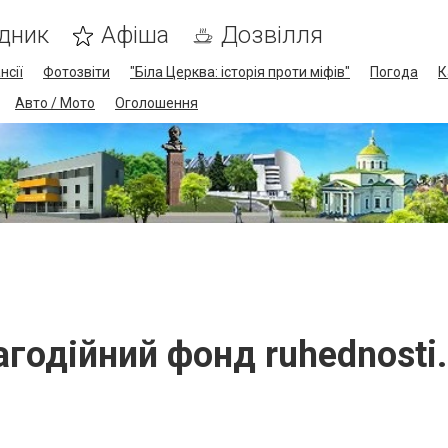
дник
Афіша
Дозвілля
нсії
Фотозвіти
"Біла Церква: історія проти міфів"
Погода
К
Авто / Мото
Оголошення
агодійний фонд ruhednosti.