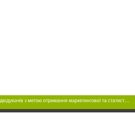
Цей сайт використовує «cookies». Також веб-сайт використовує інтернет-сервіс для збору технічних даних стосовно відвідувачів з метою отримання маркетингової та статистичної інформації. Умови обробки даних відвідувачів сайту див.