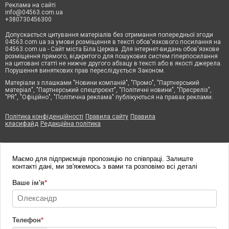
Реклама на сайті
info@04563.com.ua
+380730456300
Допускається цитування матеріалів без отримання попередньої згоди
04563.com.ua за умови розміщення в тексті обов'язкового посилання на
04563.com.ua - Сайт міста Біла Церква. Для інтернет-видань обов'язкове
розміщення прямого, відкритого для пошукових систем гіперпосилання
на цитовані статті не нижче другого абзацу в тексті або в якості джерела.
Порушення виняткових прав переслідується Законом.
Матеріали з плашками "Новини компаній", "Промо", "Партнерський
матеріал", "Партнерський спецпроєкт", "Політичні новини", "Пресреліз",
"PR", "Офіційно", "Політична реклама" публікуються на правах реклами.
Політика конфіденційності
Правила сайту
Правила
класифайд
Редакційна політика
Маємо для підприємців пропозицію по співпраці. Залиште
контакті дані, ми зв'яжемось з вами та розповімо всі деталі
Ваше ім'я
*
Телефон
*