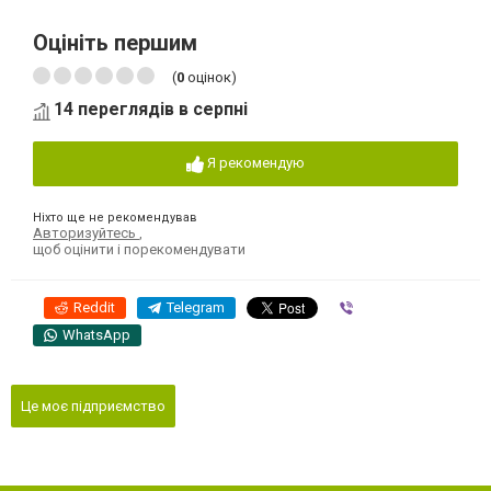
Оцініть першим
(
0
оцінок)
14 переглядів в серпні
Я рекомендую
Ніхто ще не рекомендував
Авторизуйтесь
,
щоб оцінити і порекомендувати
Reddit
Telegram
Viber
WhatsApp
Це моє підприємство