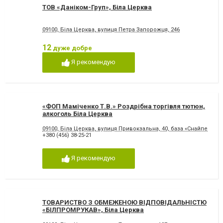
ТОВ «Даніком-Груп», Біла Церква
09100, Біла Церква, вулиця Петра Запорожця, 246
12
дуже добре
Я рекомендую
«ФОП Маміченко Т.В.» Роздрібна торгівля тютюн,
алкоголь Біла Церква
09100, Біла Церква, вулиця Привокзальна, 40, база «Снайпер»
+380 (456) 38-25-21
Я рекомендую
ТОВАРИСТВО З ОБМЕЖЕНОЮ ВІДПОВІДАЛЬНІСТЮ
«БІЛПРОМРУКАВ», Біла Церква