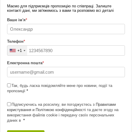
Маємо для підприємців пропозицію по співпраці. Залиште
контакті дані, ми зв'яжемось з вами та розповімо всі деталі
Ваше ім'я
*
Телефон
*
+1
Електронна пошта
*
Так, будь ласка повідомляйте мене про новини, події та
пропозиції
*
Підписуючись на розсилку, ви погоджуєтесь з
Правилами
користування и Політикою конфіденційності
та даєте згоду на
використання файлів cookie і передачу своїх персональних
даних в
*