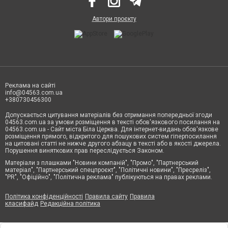
Автори проєкту
Реклама на сайті
info@04563.com.ua
+380730456300
Допускається цитування матеріалів без отримання попередньої згоди
04563.com.ua за умови розміщення в тексті обов'язкового посилання на
04563.com.ua - Сайт міста Біла Церква. Для інтернет-видань обов'язкове
розміщення прямого, відкритого для пошукових систем гіперпосилання
на цитовані статті не нижче другого абзацу в тексті або в якості джерела.
Порушення виняткових прав переслідується Законом.
Матеріали з плашками "Новини компаній", "Промо", "Партнерський
матеріал", "Партнерський спецпроєкт", "Політичні новини", "Пресреліз",
"PR", "Офіційно", "Політична реклама" публікуються на правах реклами.
Політика конфіденційності
Правила сайту
Правила
класифайд
Редакційна політика