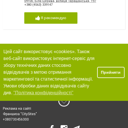
09100, Біла Церква, вулиця Таращанська, 197
+380 (4563) 339147
Я рекомендую
Цей сайт використовує «cookies». Також
веб-сайт використовує інтернет-сервіс для
збору технічних даних стосовно
відвідувачів з метою отримання
Прийняти
маркетингової та статистичної інформації.
Умови обробки даних відвідувачів сайту
див.
"Політика конфіденційності"
Реклама на сайті
Франшиза "CitySites"
+380730456300