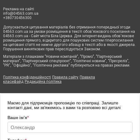
Реклама на сайті
info@04563.com.ua
+380730456300
Допускається цитування матеріалів без отримання попередньої згоди
04563.com.ua за умови розміщення в тексті обов'язкового посилання на
04563.com.ua - Сайт міста Біла Церква. Для інтернет-видань обов'язкове
розміщення прямого, відкритого для пошукових систем гіперпосилання
на цитовані статті не нижче другого абзацу в тексті або в якості джерела.
Порушення виняткових прав переслідується Законом.
Матеріали з плашками "Новини компаній", "Промо", "Партнерський
матеріал", "Партнерський спецпроєкт", "Політичні новини", "Пресреліз",
"PR", "Офіційно", "Політична реклама" публікуються на правах реклами.
Політика конфіденційності
Правила сайту
Правила
класифайд
Редакційна політика
Маємо для підприємців пропозицію по співпраці. Залиште
контакті дані, ми зв'яжемось з вами та розповімо всі деталі
Ваше ім'я
*