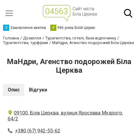
З
Замовлення квитків
9
986 років Білій Церкві
Головна
Дозвілля
Турагентства, готелі, бази відпочинку
Турагентства, турфірми
МаНдри, Агенство подорожей Біла Церква
МаНдри, Агенство подорожей Біла
Церква
Опис
Відгуки
09100, Біла Церква, вулиця Ярослава Мудрого,
64/2
+380 (67) 942-55-62