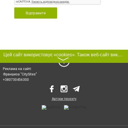
Відправити
Цей сайт використовує «cookies». Також веб-сайт використовує інтернет-сервіс для збору технічних даних стосовно відвідувачів з метою отримання маркетингової та статистичної інформації. Умови обробки даних відвідувачів сайту див.
〉
Реклама на сайті
Франшиза "CitySites"
+380730456300
Автори проєкту