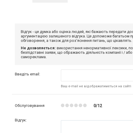
Відгук - це думка або оцінка людей, які бажають передати 
аргументацією залишеного відгука. Це допоможе багатьом пр
обговорення, а також для роз'яснення питань, що цікавлять.
Не дозволяється:
використання ненормативної лексики, по
безпідставні заяви, що ображають діяльність компанії і / або
самореклама.
Введіть email:
Ваш e-mail не відображатиметься на сайті
Обслуговування
0/12
Відгук: