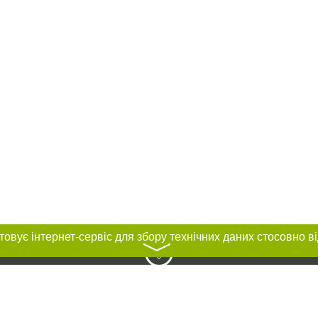
〉
нас :