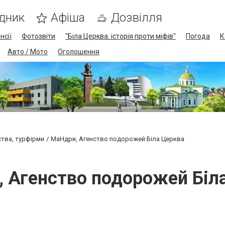
дник
Афіша
Дозвілля
нсії
Фотозвіти
"Біла Церква: історія проти міфів"
Погода
К
Авто / Мото
Оголошення
ства, турфірми
МаНдри, Агенство подорожей Біла Церква
 Агенство подорожей Біл