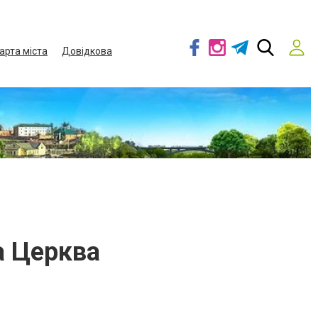
арта міста
Довідкова
а Церква