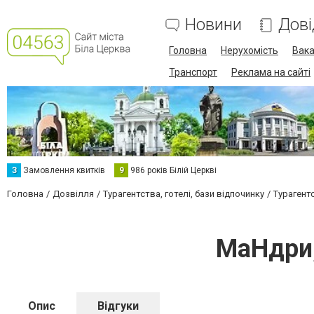
Новини
Дові
Головна
Нерухомість
Вака
Транспорт
Реклама на сайті
З
Замовлення квитків
9
986 років Білій Церкві
Головна
Дозвілля
Турагентства, готелі, бази відпочинку
Турагент
МаНдри,
Опис
Відгуки