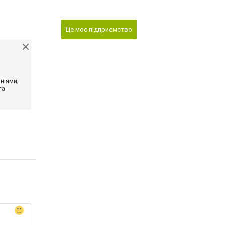
Це моє підприємство
ніями;
та