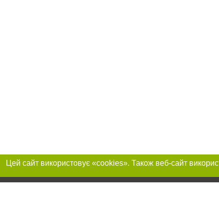
Приєднуйтесь до 
Реклама на сайті
Франшиза "CitySites"
+380730456300
Автори проєкту