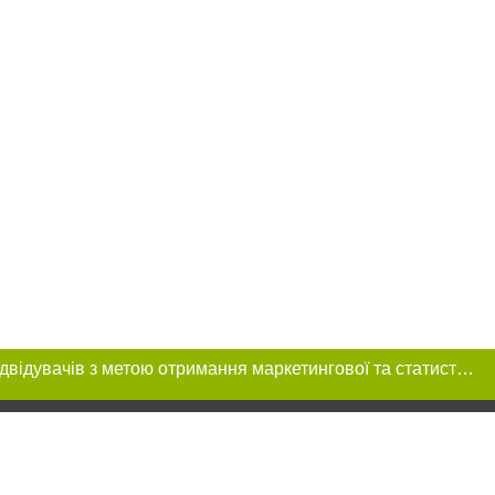
Цей сайт використовує «cookies». Також веб-сайт використовує інтернет-сервіс для збору технічних даних стосовно відвідувачів з метою отримання маркетингової та статистичної інформації. Умови обробки даних відвідувачів сайту див.