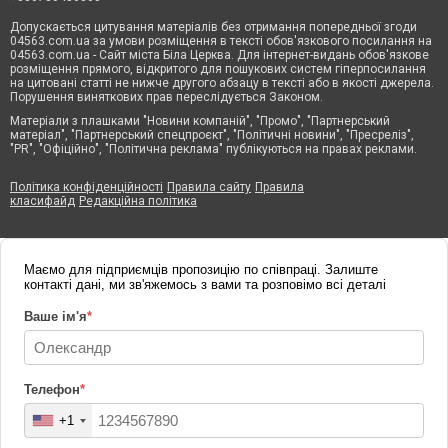
Допускається цитування матеріалів без отримання попередньої згоди
04563.com.ua за умови розміщення в тексті обов'язкового посилання на
04563.com.ua - Сайт міста Біла Церква. Для інтернет-видань обов'язкове
розміщення прямого, відкритого для пошукових систем гіперпосилання
на цитовані статті не нижче другого абзацу в тексті або в якості джерела.
Порушення виняткових прав переслідується Законом.
Матеріали з плашками "Новини компаній", "Промо", "Партнерський
матеріал", "Партнерський спецпроєкт", "Політичні новини", "Пресреліз",
"PR", "Офіційно", "Політична реклама" публікуються на правах реклами.
Політика конфіденційності
Правила сайту
Правила
класифайд
Редакційна політика
Маємо для підприємців пропозицію по співпраці. Залиште
контакті дані, ми зв'яжемось з вами та розповімо всі деталі
Ваше ім'я
*
Телефон
*
+1