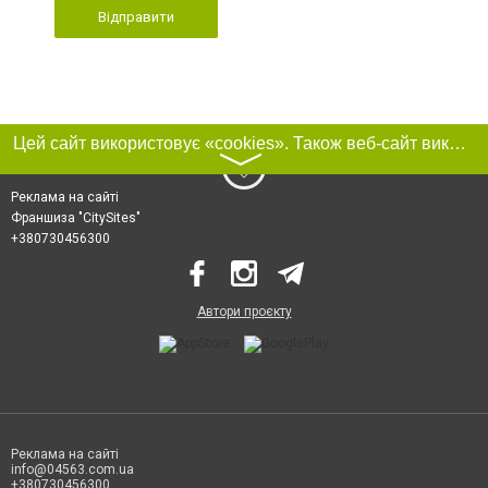
Відправити
Цей сайт використовує «cookies». Також веб-сайт використовує інтернет-сервіс для збору технічних даних стосовно відвідувачів з метою отримання маркетингової та статистичної інформації. Умови обробки даних відвідувачів сайту див.
〉
Реклама на сайті
Франшиза "CitySites"
+380730456300
Автори проєкту
Реклама на сайті
info@04563.com.ua
+380730456300