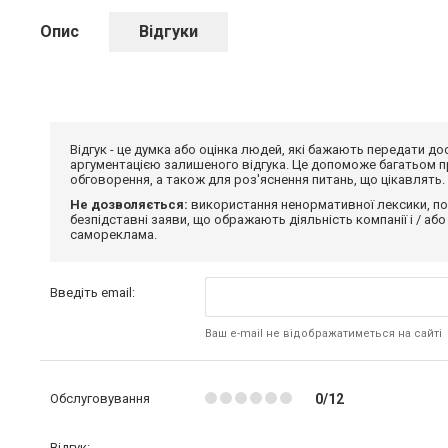
Опис
Відгуки
Відгук - це думка або оцінка людей, які бажають передати 
аргументацією залишеного відгука. Це допоможе багатьом пр
обговорення, а також для роз'яснення питань, що цікавлять.
Не дозволяється:
використання ненормативної лексики, по
безпідставні заяви, що ображають діяльність компанії і / або
самореклама.
Введіть email:
Ваш e-mail не відображатиметься на сайті
Обслуговування
0/12
Відгук: