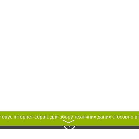
〉
нас :