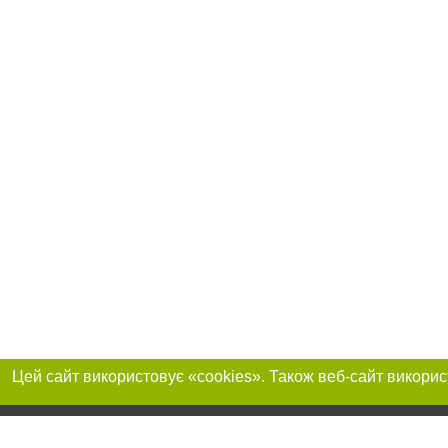
Приєднуйтесь до 
Реклама на сайті
Франшиза "CitySites"