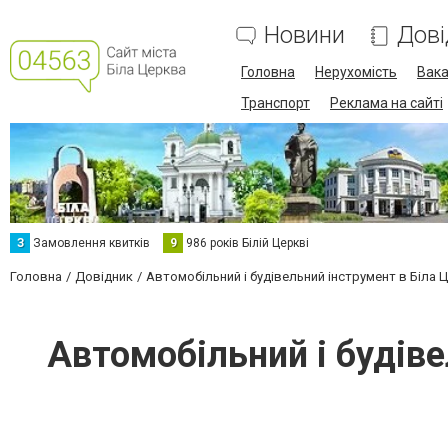
Новини
Дові
Головна
Нерухомість
Вака
Транспорт
Реклама на сайті
З
Замовлення квитків
9
986 років Білій Церкві
Головна
Довідник
Автомобільний і будівельний інструмент в Біла 
Автомобільний і будіве