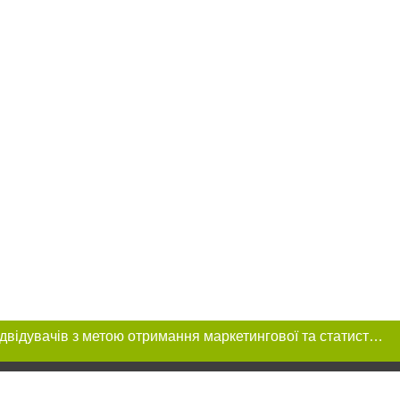
Цей сайт використовує «cookies». Також веб-сайт використовує інтернет-сервіс для збору технічних даних стосовно відвідувачів з метою отримання маркетингової та статистичної інформації. Умови обробки даних відвідувачів сайту див.