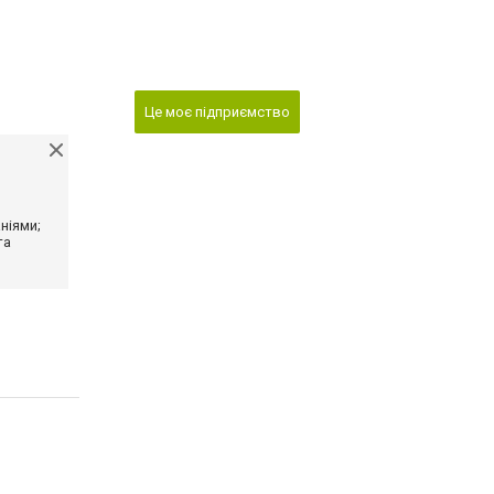
Це моє підприємство
ніями;
та