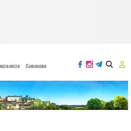
арта міста
Довідкова