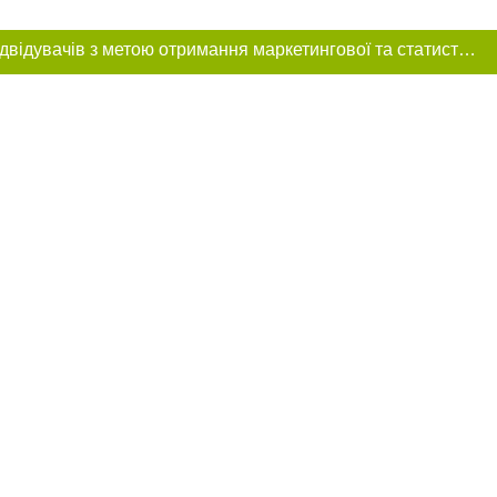
Цей сайт використовує «cookies». Також веб-сайт використовує інтернет-сервіс для збору технічних даних стосовно відвідувачів з метою отримання маркетингової та статистичної інформації. Умови обробки даних відвідувачів сайту див.
 розміщення в
ь обов'язкове
нижче другого
цпроєкт",
реклами.