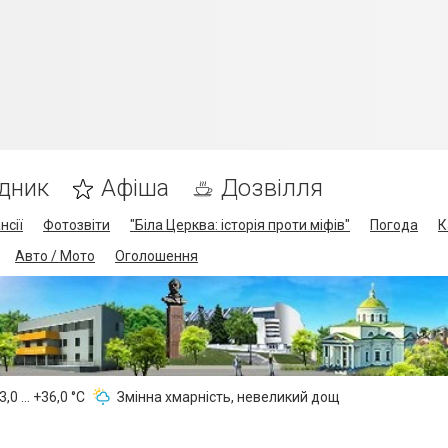
дник
Афіша
Дозвілля
нсії
Фотозвіти
"Біла Церква: історія проти міфів"
Погода
К
Авто / Мото
Оголошення
,0 ... +36,0 °С
Змінна хмарність, невеликий дощ