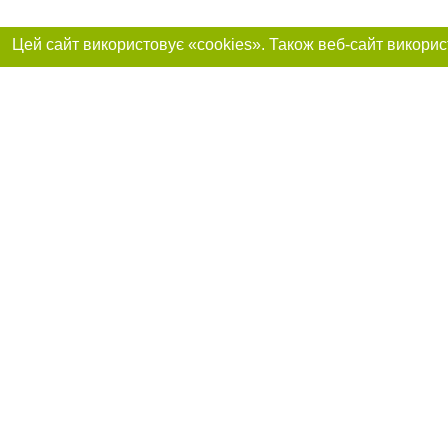
Приєднуйтесь до 
Реклама на сайті
Франшиза "CitySites"
+380730456300
Автори проєкту
Реклама на сайті
Допускається цит
info@04563.com.ua
тексті обов'язков
+380730456300
розміщення прямо
абзацу в тексті 
Матеріали з плаш
"Політичні новини