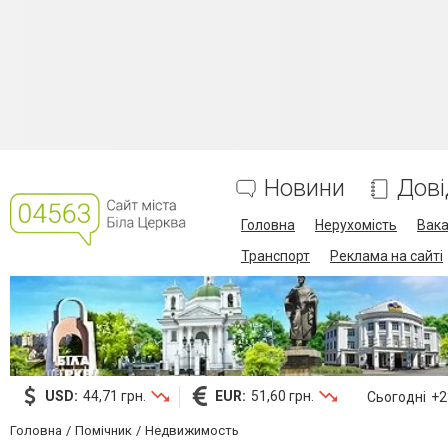
Новини
Дові
Головна
Нерухомість
Вака
Транспорт
Реклама на сайті
USD:
44,71 грн.
EUR:
51,60 грн.
Сьогодні
+23
Головна
Помічник
Недвижимость