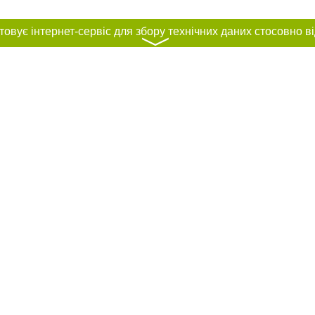
〉
нас :
ування матеріалів без отримання попередньої згоди 04563.com.ua за умови
ого посилання на 04563.com.ua - Сайт міста Біла Церква. Для інтернет-видан
го, відкритого для пошукових систем гіперпосилання на цитовані статті не 
або в якості джерела. Порушення виняткових прав переслідується Законом.
ками "Новини компаній", "Промо", "Партнерський матеріал", "Партнерський спе
", "Пресреліз", "PR", "Офіційно", "Політична реклама" публікуються на правах 