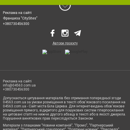
Реклама на сайті
Франшиза "CitySites"
+380730456300
Автори проєкту
Реклама на сайті
info@04563.com.ua
+380730456300
Допускається цитування матеріалів без отримання попередньої згоди
04563.com.ua за умови розміщення в тексті обов'язкового посилання на
04563.com.ua - Сайт міста Біла Церква. Для інтернет-видань обов'язкове
розміщення прямого, відкритого для пошукових систем гіперпосилання
на цитовані статті не нижче другого абзацу в тексті або в якості джерела.
Порушення виняткових прав переслідується Законом.
Матеріали з плашками "Новини компаній", "Промо", "Партнерський
матеріал", "Партнерський спецпроєкт", "Політичні новини", "Пресреліз",