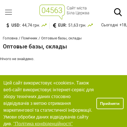
Сьогодні
+18,
USD:
44,74 грн.
EUR:
51,63 грн.
Головна
Помічник
Оптовые базы, склады
Оптовые базы, склады
Нічого не знайдено.
Цей сайт використовує «cookies». Також
веб-сайт використовує інтернет-сервіс для
збору технічних даних стосовно
відвідувачів з метою отримання
Прийняти
маркетингової та статистичної інформації.
Умови обробки даних відвідувачів сайту
див.
"Політика конфіденційності"