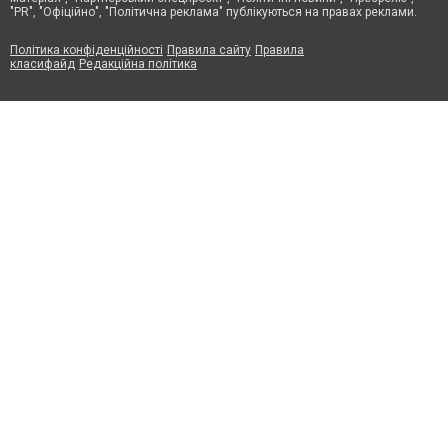
"PR", "Офіційно", "Політична реклама" публікуються на правах реклами.
Політика конфіденційності
Правила сайту
Правила
класифайд
Редакційна політика
Маємо для підприємців пропозицію по співпраці. Залиште
контакті дані, ми зв'яжемось з вами та розповімо всі деталі
Ваше ім'я
*
Телефон
*
Електронна пошта
*
Так, будь ласка повідомляйте мене про новини, події та
пропозиції
*