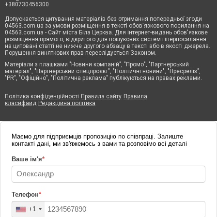
+380730456300
Допускається цитування матеріалів без отримання попередньої згоди
04563.com.ua за умови розміщення в тексті обов'язкового посилання на
04563.com.ua - Сайт міста Біла Церква. Для інтернет-видань обов'язкове
розміщення прямого, відкритого для пошукових систем гіперпосилання
на цитовані статті не нижче другого абзацу в тексті або в якості джерела.
Порушення виняткових прав переслідується Законом.
Матеріали з плашками "Новини компаній", "Промо", "Партнерський
матеріал", "Партнерський спецпроєкт", "Політичні новини", "Пресреліз",
"PR", "Офіційно", "Політична реклама" публікуються на правах реклами.
Політика конфіденційності
Правила сайту
Правила
класифайд
Редакційна політика
Маємо для підприємців пропозицію по співпраці. Залиште
контакті дані, ми зв'яжемось з вами та розповімо всі деталі
Ваше ім'я
*
Телефон
*
+1