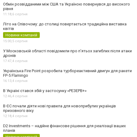
Обмін розвідданими між США та Україною повернувся до високого
рівня
11:18,
6 серпня
Літо на Співочому: до столиці повертається традиційна виставка
квітів
Новини компаній
15:00,
5 серпня
У Московській області повідомили про п’ятьох загиблих після атаки
дронів
17:47,
4 серпня
Українська Fire Point розробила турбореактивний двигун для ракети
FP-5 Flamingo
16:13,
4 серпня
В Україні стався збій у застосунку «РЕЗЕРВ+»
12:46,
4 серпня
В ЄС почали діяти нові правила для новоприбулих українців
призовного віку
12:18,
4 серпня
D2 Investments – надійне фінансове рішення для реалізації ваших
планів
Новини компаній