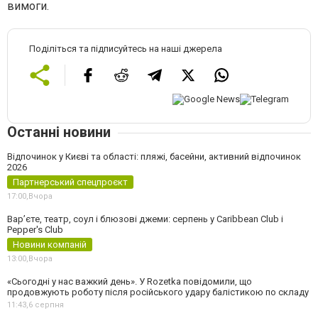
вимоги.
Поділіться та підписуйтесь на наші джерела
Останні новини
Відпочинок у Києві та області: пляжі, басейни, активний відпочинок
2026
Партнерський спецпроєкт
17:00,
Вчора
Вар’єте, театр, соул і блюзові джеми: серпень у Caribbean Club і
Pepper's Club
Новини компаній
13:00,
Вчора
«Сьогодні у нас важкий день». У Rozetka повідомили, що
продовжують роботу після російського удару балістикою по складу
11:43,
6 серпня