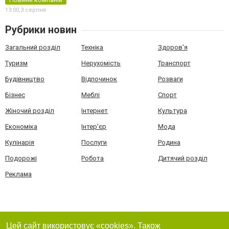
13:00,
3 серпня
Рубрики новин
Загальний розділ
Техніка
Здоров'я
Туризм
Нерухомість
Транспорт
Будівництво
Відпочинок
Розваги
Бізнес
Меблі
Спорт
Жіночий розділ
Інтернет
Культура
Економіка
Інтер'єр
Мода
Кулінарія
Послуги
Родина
Подорожі
Робота
Дитячий розділ
Реклама
Цей сайт використовує «cookies». Також