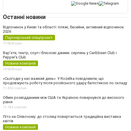
Останні новини
Відпочинок у Києві та області: пляжі, басейни, активний відпочинок
2026
Партнерський спецпроєкт
17:00,
Вчора
Вар’єте, театр, соул і блюзові джеми: серпень у Caribbean Club і
Pepper's Club
Новини компаній
13:00,
Вчора
«Сьогодні у нас важкий день». У Rozetka повідомили, що
продовжують роботу після російського удару балістикою по складу
11:43,
6 серпня
Обмін розвідданими між США та Україною повернувся до високого
рівня
11:18,
6 серпня
Літо на Співочому: до столиці повертається традиційна виставка
квітів
Новини компаній