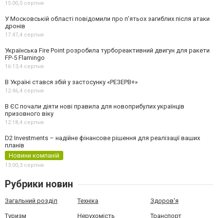
15:00,
5 серпня
У Московській області повідомили про п’ятьох загиблих після атаки
дронів
17:47,
4 серпня
Українська Fire Point розробила турбореактивний двигун для ракети
FP-5 Flamingo
16:13,
4 серпня
В Україні стався збій у застосунку «РЕЗЕРВ+»
12:46,
4 серпня
В ЄС почали діяти нові правила для новоприбулих українців
призовного віку
12:18,
4 серпня
D2 Investments – надійне фінансове рішення для реалізації ваших
планів
Новини компаній
13:00,
3 серпня
Рубрики новин
Загальний розділ
Техніка
Здоров'я
Туризм
Нерухомість
Транспорт