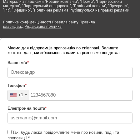
Матеріали з плашками "Новини компаній", "Промо", "Партнерський
матеріал", "Партнерський спецпроєкт", "Політичні новини", "Пресреліз",
"PR", "Офіційно", "Політична реклама" публікуються на правах реклами.
Політика конфіденційності
Правила сайту
Правила
класифайд
Редакційна політика
Маємо для підприємців пропозицію по співпраці. Залиште
контакті дані, ми зв'яжемось з вами та розповімо всі деталі
Ваше ім'я
*
Телефон
*
+1
Електронна пошта
*
Так, будь ласка повідомляйте мене про новини, події та
пропозиції
*