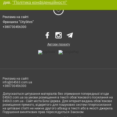
див.
"Політика конфіденційності"
Реклама на сайті
Франшиза "CitySites"
+380730456300
Автори проєкту
Реклама на сайті
info@04563.com.ua
+380730456300
Допускається цитування матеріалів без отримання попередньої згоди
04563.com.ua за умови розміщення в тексті обов'язкового посилання на
04563.com.ua - Сайт міста Біла Церква. Для інтернет-видань обов'язкове
розміщення прямого, відкритого для пошукових систем гіперпосилання
на цитовані статті не нижче другого абзацу в тексті або в якості джерела.
Порушення виняткових прав переслідується Законом.