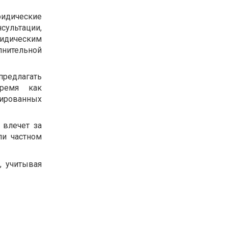
ридические
ультации,
идическим
лнительной
едлагать
время как
зированных
 влечет за
ли частном
, учитывая