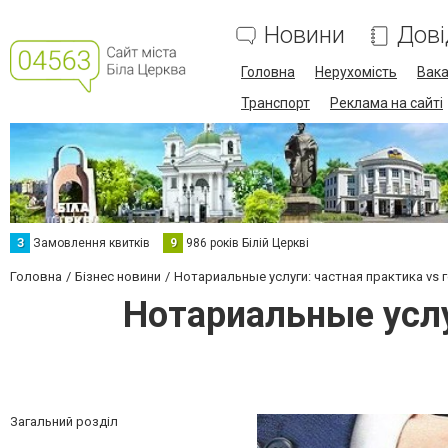
Новини
Дові
Головна
Нерухомість
Вака
Транспорт
Реклама на сайті
З
Замовлення квитків
9
986 років Білій Церкві
Головна
Бізнес новини
Нотариальные услуги: частная практика vs 
Нотариальные услу
Загальний розділ