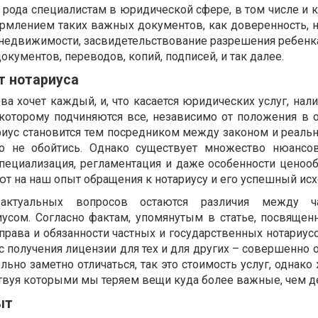
 рода специалистам в юридической сфере, в том числе и 
рмлением таких важных документов, как доверенность, н
недвижимости, засвидетельствование разрешения ребенк
окументов, переводов, копий, подписей, и так далее.
т нотариуса
а хочет каждый, и, что касается юридических услуг, нал
 которому подчиняются все, независимо от положения в 
риус становится тем посредником между законом и реальн
го не обойтись. Однако существует множество нюансо
 специализация, регламентация и даже особенности ценоо
т на наш опыт обращения к нотариусу и его успешный исх
актуальных вопросов остаются различия между 
усом. Согласно фактам, упомянутым в статье, посвящен
 права и обязанности частных и государственных нотариус
с получения лицензии для тех и для других – совершенно 
льно заметно отличаться, так это стоимость услуг, однако
твуя которыми мы теряем вещи куда более важные, чем д
ыт