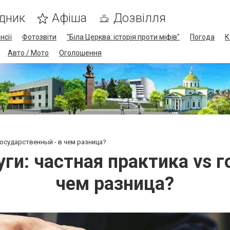
дник
Афіша
Дозвілля
нсії
Фотозвіти
"Біла Церква: історія проти міфів"
Погода
К
Авто / Мото
Оголошення
государственный - в чем разница?
ги: частная практика vs г
чем разница?