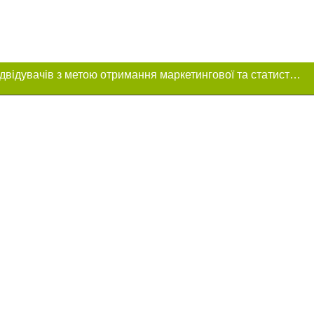
Цей сайт використовує «cookies». Також веб-сайт використовує інтернет-сервіс для збору технічних даних стосовно відвідувачів з метою отримання маркетингової та статистичної інформації. Умови обробки даних відвідувачів сайту див.
 розміщення в
ь обов'язкове
нижче другого
цпроєкт",
реклами.