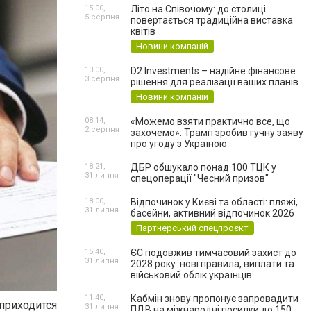
15:00,
Літо на Співочому: до столиці
5 серпня
повертається традиційна виставка
квітів
Новини компаній
13:00,
D2 Investments – надійне фінансове
3 серпня
рішення для реалізації ваших планів
Новини компаній
08:14,
«Можемо взяти практично все, що
2 серпня
захочемо»: Трамп зробив гучну заяву
про угоду з Україною
18:21,
ДБР обшукало понад 100 ТЦК у
31 липня
спецоперації "Чесний призов"
18:00,
Відпочинок у Києві та області: пляжі,
31 липня
басейни, активний відпочинок 2026
Партнерський спецпроєкт
15:40,
ЄС подовжив тимчасовий захист до
31 липня
2028 року: нові правила, виплати та
військовий облік українців
11:40,
Кабмін знову пропонує запровадити
приходится
31 липня
ПДВ на міжнародні посилки до 150