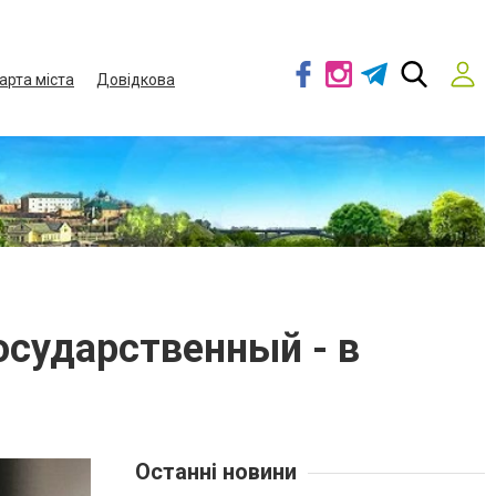
арта міста
Довідкова
осударственный - в
Останні новини