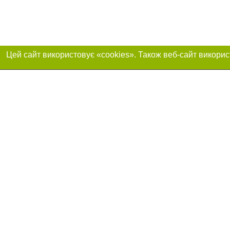
Приєднуйтесь до 
Реклама на сайті
Франшиза "CitySites"
+380730456300
Автори проєкту
Реклама на сайті
Допускається цит
info@04563.com.ua
тексті обов'язков
+380730456300
розміщення прямо
абзацу в тексті 
Матеріали з плаш
"Політичні новини
Політика конфіде