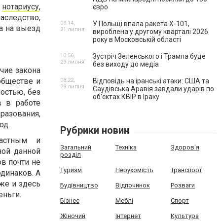
к
нотариусу
,
євро
аследство,
09:14,
У Польщі впала ракета Х-101,
а на выезд
31 липня
вироблена у другому кварталі 2026
року в Московській області
10:56,
Зустріч Зеленського і Трампа буде
29 липня
без виходу до медіа
ичие закона
обществе и
08:22,
Відповідь на іранські атаки: США та
29 липня
Саудівська Аравія завдали ударів по
остью, без
об'єктах КВІР в Іраку
в в работе
бразования,
од.
Рубрики новин
частным и
Загальний
Техніка
Здоров'я
ной данной
розділ
ов почти не
Туризм
Нерухомість
Транспорт
одинаков. А
 же и здесь
Будівництво
Відпочинок
Розваги
еньги.
Бізнес
Меблі
Спорт
Жіночий
Інтернет
Культура