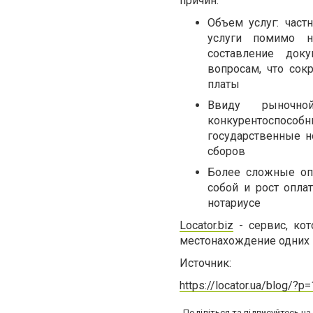
причин:
Объем услуг: част
услуги помимо н
составление док
вопросам, что сок
платы
Ввиду рыночно
конкурентоспос
государственные н
сборов
Более сложные опе
собой и рост опла
нотариусе
Locator.biz
- сервис, кот
местонахождение одних и
Источник:
https://locator.ua/blog/?p
Поділіться та підписуйтесь н