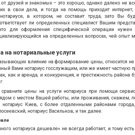
от друзей и знакомых – это хорошо, однако далеко не вс
их в свои дела, и тогда на помощь приходит интернет,
отариусе, в котором, не составит труда, зато Вы бу
оответствует ли определенных специалист Вашим предст
, что для оформления специфической операции нужен 
пециализирующийся на определенных вопросах, чей опыт 
на на нотариальные услуги
азывающих влияние на формирование цены, относится не 
нный Вами нотариус госслужащим, или же имеет частную п
ак, как и аренда, и конкуренция, и престижность района 
г.
 сравните цены на услуги нотариуса при помощи серви
рядом с местом Вашей работы, или проживания, скажем, п
е нотариус Киев, с более отдаленными районами города
осеевский, нотариус Васильков, и так далее.
евле
ного нотариуса дешевле» не всегда работает, и тому ест