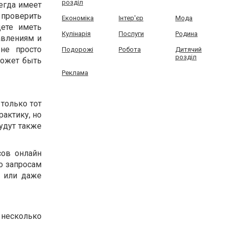
розділ
егда имеет
 проверить
Економіка
Інтер'єр
Мода
дете иметь
Кулінарія
Послуги
Родина
авлениям и
не просто
Подорожі
Робота
Дитячий
розділ
может быть
Реклама
только тот
рактику, но
будут также
сов онлайн
о запросам
, или даже
ь несколько