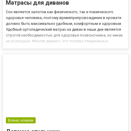
Матрасы для диванов
Сон является залогом как физического, так и психического
здоровья человека, поэтому времяпрепровождение в кровати
должно быть максимально удобным, комфортным и здоровым.
Удобный ортопедический матрас на диван в наши дни является
строгой необходимостью для здоровья позвоночника, но никак
не роскошью. Многие думают, что покупка специальных
ортопедических матрасов – это пустая трата денег, ведь для
ровного позвоночника достаточно лишь поспать на очень
твердой...
Бізнес новини