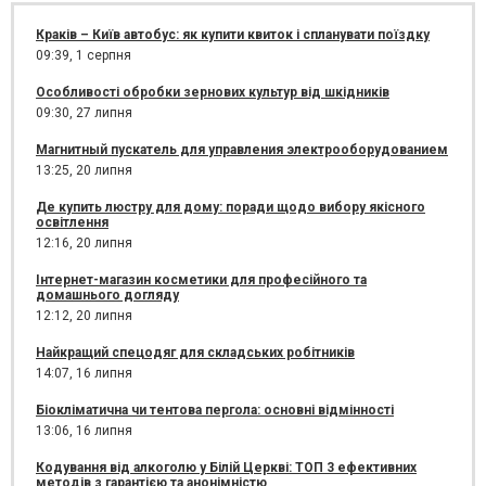
Краків – Київ автобус: як купити квиток і спланувати поїздку
09:39,
1 серпня
Особливості обробки зернових культур від шкідників
09:30,
27 липня
Магнитный пускатель для управления электрооборудованием
13:25,
20 липня
Де купить люстру для дому: поради щодо вибору якісного
освітлення
12:16,
20 липня
Інтернет-магазин косметики для професійного та
домашнього догляду
12:12,
20 липня
Найкращий спецодяг для складських робітників
14:07,
16 липня
Біокліматична чи тентова пергола: основні відмінності
13:06,
16 липня
Кодування від алкоголю у Білій Церкві: ТОП 3 ефективних
методів з гарантією та анонімністю