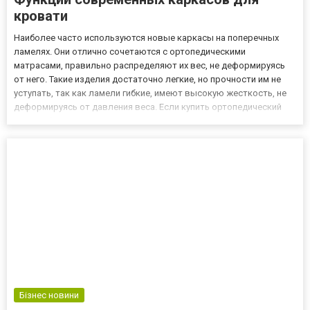
кровати
Наиболее часто используются новые каркасы на поперечных
ламелях. Они отлично сочетаются с ортопедическими
матрасами, правильно распределяют их вес, не деформируясь
от него. Такие изделия достаточно легкие, но прочности им не
уступать, так как ламели гибкие, имеют высокую жесткость, не
деформируясь от давления веса. Если купить ортопедический
матрас больших размеров и толщины, то даже в этом случае
каркас выдержит его без каких-либо прогибов. Особенности ка...
Бізнес новини