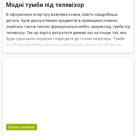
Модні тумби під телевізор
В оформленні інтер'єру важлива кожна, навіть найдрібніша
деталь. Крім декоративних предметів в приміщенні повинні
знайтись також типово функціональні меблі, наприклад, тумба під
телевізор. Так що варто витратити деякий час на пошук тієї, яка
буде одночасно корисна і підходити до стилю квартири. Тумби
під ТВ від виробника можна знайти модні, цікаві і в той же час
практичні. Дизайнери змагаються в розширенні пропозицій саме
таких моделей. Ви знайдете серед...
Бізнес новини