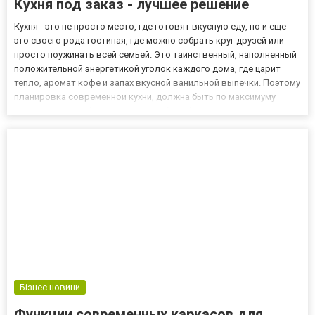
Кухня под заказ - лучшее решение
Кухня - это не просто место, где готовят вкусную еду, но и еще
это своего рода гостиная, где можно собрать круг друзей или
просто поужинать всей семьей. Это таинственный, наполненный
положительной энергетикой уголок каждого дома, где царит
тепло, аромат кофе и запах вкусной ванильной выпечки. Поэтому
планировка современной кухни, должна быть по максимуму
просторной, чтобы кроме всей мебели было место и для
обеденного стола. Рациональным решением стали угло...
Бізнес новини
Функции современных каркасов для