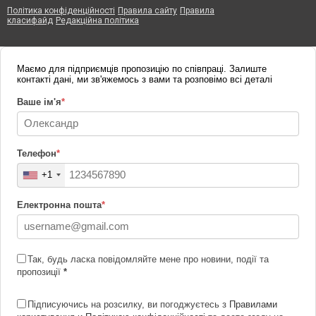
Політика конфіденційності
Правила сайту
Правила
класифайд
Редакційна політика
Маємо для підприємців пропозицію по співпраці. Залиште
контакті дані, ми зв'яжемось з вами та розповімо всі деталі
Ваше ім'я
*
Телефон
*
+1
Електронна пошта
*
Так, будь ласка повідомляйте мене про новини, події та
пропозиції
*
Підписуючись на розсилку, ви погоджуєтесь з
Правилами