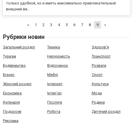
только удобной, но и иметь максимально привлекательный
внешний ви...
«
1
2
3
4
5
6
7
8
9
»
Рубрики новин
Загальний розділ
Техніка
Здоров'я
Туризм
Нерухомість
Транспорт
Будівництво
Відпочинок
Розваги
Бізнес
Меблі
Спорт
Жіночий розділ
Інтернет
Культура
Економіка
Інтер'єр
Мода
Кулінарія
Послуги
Родина
Подорожі
Робота
Дитячий розділ
Реклама