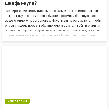
шкафы-купе?
Планирование своей идеальной спальни - это ответственный
шаг, потому что вы должны будете оформить большую часть
вашего жилого пространства. И пусть вы просто хотите, чтобы
она выглядела презентабельно, очень важно, чтобы в спальня
оставалась при этом практичной, легкой и приятной для вас в
использовании. Как этого добиться? Правильным выбором
гарнитура для комнаты. Когда дело доходит до выбора мебели
для вашей спальни, вам пригодятся некоторые простые сов...
Бізнес новини