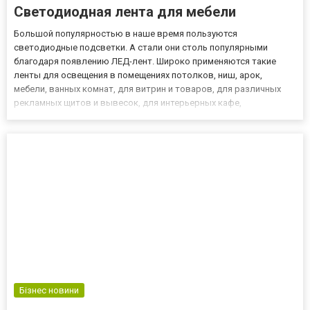
Светодиодная лента для мебели
Большой популярностью в наше время пользуются
светодиодные подсветки. А стали они столь популярными
благодаря появлению ЛЕД-лент. Широко применяются такие
ленты для освещения в помещениях потолков, ниш, арок,
мебели, ванных комнат, для витрин и товаров, для различных
рекламных щитов и вывесок, для интерьерных кафе,
ресторанов, баров, дискотек и т.п., а также в автомобилях, даже
бассейнах и аквариумах. Светодиодная, или LED лента – это
гибкая основа, на кот...
Бізнес новини