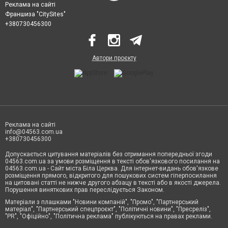
Реклама на сайті
Франшиза "CitySites"
+380730456300
Автори проєкту
Реклама на сайті
info@04563.com.ua
+380730456300
Допускається цитування матеріалів без отримання попередньої згоди
04563.com.ua за умови розміщення в тексті обов'язкового посилання на
04563.com.ua - Сайт міста Біла Церква. Для інтернет-видань обов'язкове
розміщення прямого, відкритого для пошукових систем гіперпосилання
на цитовані статті не нижче другого абзацу в тексті або в якості джерела.
Порушення виняткових прав переслідується Законом.
Матеріали з плашками "Новини компаній", "Промо", "Партнерський
матеріал", "Партнерський спецпроєкт", "Політичні новини", "Пресреліз",
"PR", "Офіційно", "Політична реклама" публікуються на правах реклами.