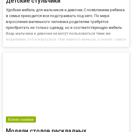
Детские стульчики
Удобная мебель для мальчиков и девочек С появлением ребенка
в семье приходится все подстраивать под него. По мере
взросления маленького человека родителям требуется
приобретать не только одежду, но и соответствующую мебель.
Ведь мальчики и девочки не могут пользоваться теми же
изделиями, что и взрослые. Они намного меньше, а значит, самое
эргономичное изделие для мам и пап им не подойдет. Детские
стульчики создаются с учетом особенностей растущего
организм...
Бізнес новини
Модели столов раскладных