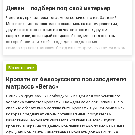
Диван – подбери под свой интерьер
Человеку принадлежит огромное количество изобретений.
Многие из них положительно сказались на нашем развитии,
другие некоторое время вели человечество в другом
направлении, но каждый созданный предмет стал опытом,
который впитали в себя люди для продолжения
самосовершенствования. Сегодняшнее время считается веком
технологий, ведь в каждом доме присутствует какой-либо
гаджет для различных целей. Однако, не только технологии в
современно мире имеют значение....
Бізнес новини
Кровати от белорусского производителя
матрасов «Вегас»
Одной из круга самых необходимых вещей для современного
человека считается кровать. В каждом доме есть спальня, а в
спальне обязательно должна быть кровать. Лучшей компанией,
которая предлагает своим потенциальным покупателям
качественные кровати считается компания «Вегас». Купить
кровати в Украине от данной компании можно прямо на нашем
официальном сайте. Качественная кровать должна быть не