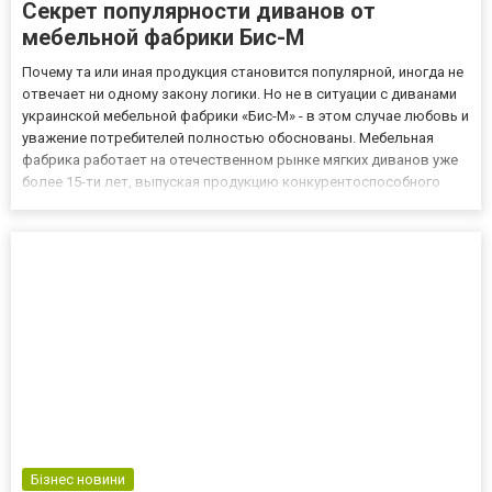
Секрет популярности диванов от
мебельной фабрики Бис-М
Почему та или иная продукция становится популярной, иногда не
отвечает ни одному закону логики. Но не в ситуации с диванами
украинской мебельной фабрики «Бис-М» - в этом случае любовь и
уважение потребителей полностью обоснованы. Мебельная
фабрика работает на отечественном рынке мягких диванов уже
более 15-ти лет, выпуская продукцию конкурентоспособного
европейского качества. В линейке – более 160 различных
моделей, ощутимую часть которых составляют именно...
Бізнес новини