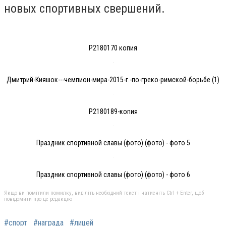
новых спортивных свершений.
P2180170 копия
Дмитрий-Кияшок---чемпион-мира-2015-г.-по-греко-римской-борьбе (1)
P2180189-копия
Праздник спортивной славы (фото) (фото) - фото 5
Праздник спортивной славы (фото) (фото) - фото 6
Якщо ви помітили помилку, виділіть необхідний текст і натисніть Ctrl + Enter, щоб
повідомити про це редакцію
#спорт
#награда
#лицей