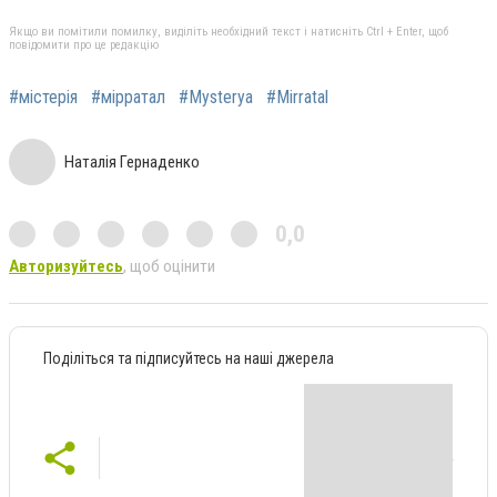
Якщо ви помітили помилку, виділіть необхідний текст і натисніть Ctrl + Enter, щоб
повідомити про це редакцію
#містерія
#мірратал
#Mysterya
#Mirratal
Наталія Гернаденко
0,0
Авторизуйтесь
, щоб оцінити
Поділіться та підписуйтесь на наші джерела