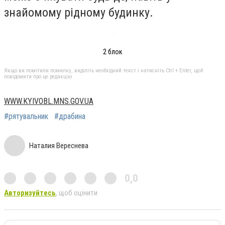
знайомому рідному будинку.
2 блок
Якщо ви помітили помилку, виділіть необхідний текст і натисніть Ctrl + Enter, щоб
повідомити про це редакцію
WWW.KYIVOBL.MNS.GOV.UA
#рятувальник
#драбина
Наталия Вереснева
0,0
Авторизуйтесь
, щоб оцінити