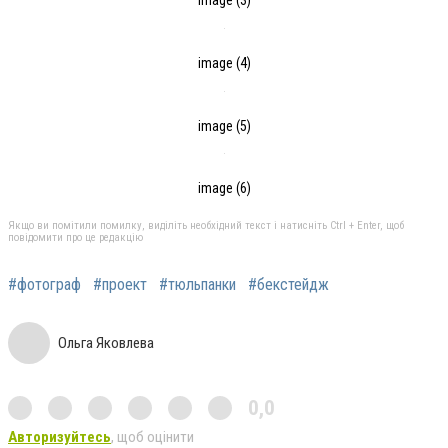
image (3)
image (4)
image (5)
image (6)
Якщо ви помітили помилку, виділіть необхідний текст і натисніть Ctrl + Enter, щоб
повідомити про це редакцію
#фотограф
#проект
#тюльпанки
#бекстейдж
Ольга Яковлева
0,0
Авторизуйтесь
, щоб оцінити