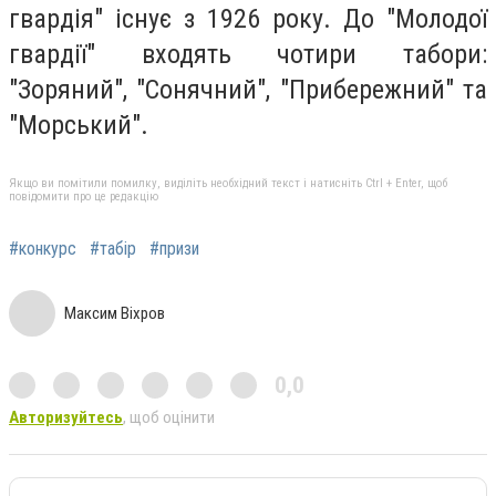
гвардія" існує з 1926 року. До "Молодої
гвардії" входять чотири табори:
"Зоряний", "Сонячний", "Прибережний" та
"Морський".
Якщо ви помітили помилку, виділіть необхідний текст і натисніть Ctrl + Enter, щоб
повідомити про це редакцію
#конкурс
#табір
#призи
Максим Віхров
0,0
Авторизуйтесь
, щоб оцінити