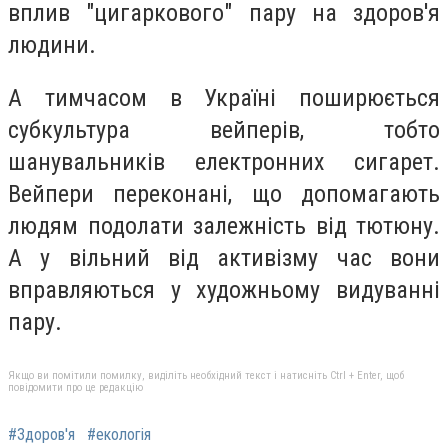
вплив "цигаркового" пару на здоров'я
людини.
А тимчасом в Україні поширюється
субкультура вейперів, тобто
шанувальників електронних сигарет.
Вейпери переконані, що допомагають
людям подолати залежність від тютюну.
А у вільний від активізму час вони
вправляються у художньому видуванні
пару.
Якщо ви помітили помилку, виділіть необхідний текст і натисніть Ctrl + Enter, щоб
повідомити про це редакцію
#Здоров'я
#екологія