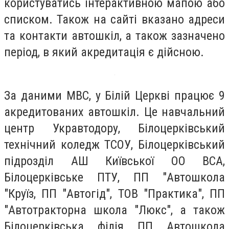
користуватись інтерактивною мапою або
списком. Також на сайті вказано адреси
та контакти автошкіл, а також зазначено
період, в який акредитація є дійсною.
За даними МВС, у Білій Церкві працює 9
акредитованих автошкіл. Це навчальний
центр Укравтодору, Білоцерківський
технічний коледж ТСОУ, Білоцерківський
підрозділ АШ Київської ОО ВСА,
Білоцерківське ПТУ, ПП "Автошкола
"Круїз, ПП "Автогід", ТОВ "Практика", ПП
"Автотракторна школа "Люкс", а також
Білоцерківська філія ПП Автошкола