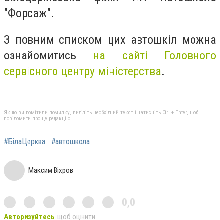
"Форсаж".
З повним списком цих автошкіл можна
ознайомитись
на сайті Головного
сервісного центру міністерства
.
Якщо ви помітили помилку, виділіть необхідний текст і натисніть Ctrl + Enter, щоб
повідомити про це редакцію
#БілаЦерква
#автошкола
Максим Віхров
0,0
Авторизуйтесь
, щоб оцінити