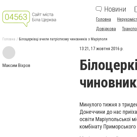
Новини
Головна
Нерухоміс
Довідкова
Транспо
Головна
Білоцерківці вчили патріотизму чиновників з Маріуполя
13:21, 17 жовтня 2016 р.
Білоцерк
Максим Віхров
чиновник
Минулого тижня з триден
Донеччини до нас приїха
освіти Маріупольської м
комбінату Приморського 