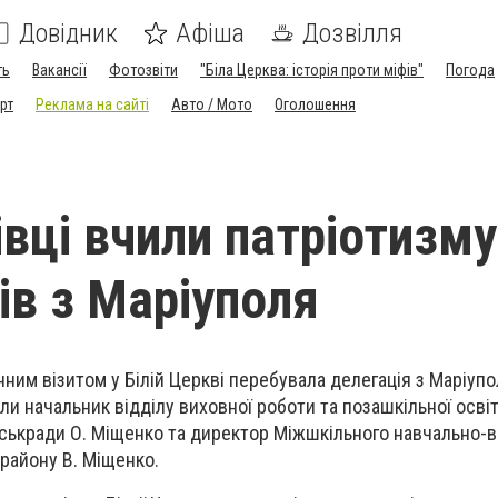
Довідник
Афіша
Дозвілля
ть
Вакансії
Фотозвіти
"Біла Церква: історія проти міфів"
Погода
рт
Реклама на сайті
Авто / Мото
Оголошення
івці вчили патріотизму
ів з Маріуполя
ним візитом у Білій Церкві перебувала делегація з Маріупо
ли начальник відділу виховної роботи та позашкільної осві
іськради О. Міщенко та директор Міжшкільного навчально-
району В. Міщенко.