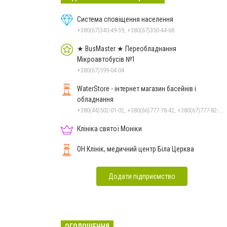
Система сповіщення населення
+380(67)340-49-59, +380(67)350-44-68
★ BusMaster ★ Переобладнання
Мікроавтобусів №1
+380(67)599-04-04
WaterStore - інтернет магазин басейнів і
обладнання
+380(44)502-01-02, +380(66)777-78-42, +380(67)777-82-19, +380(67)890-80-80, +380(73)890-80-80, +380(44)502-01-03
Клініка святої Моніки
ОН Клінік, медичний центр Біла Церква
Додати підприємство
ОГОЛОШЕННЯ