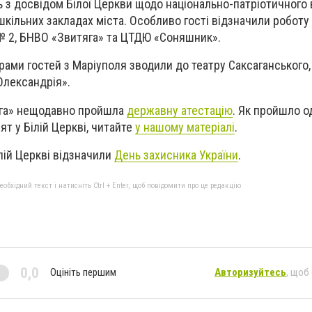
 з досвідом Білої Церкви щодо національно-патріотичного 
шкільних закладах міста. Особливо гості відзначили роботу
ї № 2, БНВО «Звитяга» та ЦТДЮ «Соняшник».
грами гостей з Маріуполя зводили до театру Саксаганського
Олександрія».
яга» нещодавно пройшла
державну атестацію
. Як пройшло о
т у Білій Церкві, читайте
у нашому матеріалі
.
ілій Церкві відзначили
День захисника України
.
бхідний текст і натисніть Ctrl + Enter, щоб повідомити про це редакцію
0,0
Оцініть першим
Авторизуйтесь
, щоб