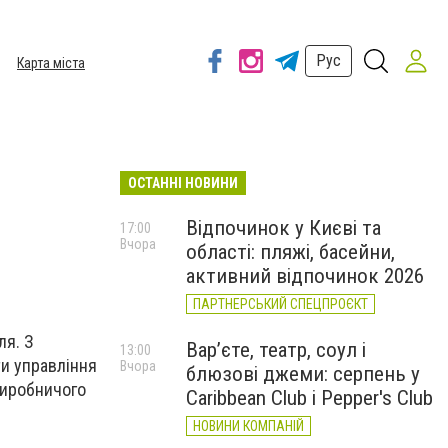
Рус
Карта міста
ОСТАННІ НОВИНИ
Відпочинок у Києві та
17:00
Вчора
області: пляжі, басейни,
активний відпочинок 2026
ПАРТНЕРСЬКИЙ СПЕЦПРОЄКТ
ля. З
Вар’єте, театр, соул і
13:00
ти управління
Вчора
блюзові джеми: серпень у
виробничого
Caribbean Club і Pepper's Club
НОВИНИ КОМПАНІЙ