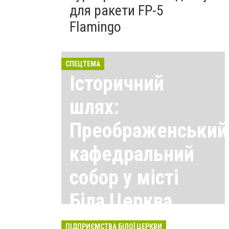
для ракети FP-5
Flamingo
СПЕЦТЕМА
Історичний
шлях:
Преображенський
кафедральний
собор у місті
Біла Церква
Всі матеріали тут
ПІДПРИЄМСТВА БІЛОЇ ЦЕРКВИ