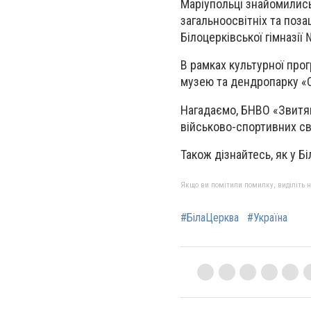
Маріупольці знайомились
загальноосвітніх та поза
Білоцерківської гімназі
В рамках культурної про
музею та дендропарку «
Нагадаємо, БНВО «Звит
військово-спортивних свя
Також дізнайтесь, як у Б
Якщо ви помітили помилку, виділіть нео
#БілаЦерква
#Україна