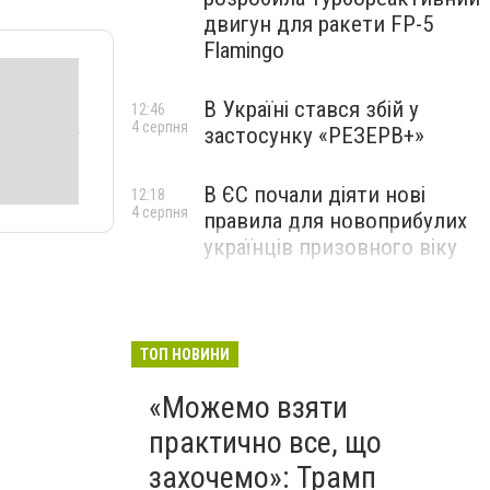
двигун для ракети FP-5
Flamingo
В Україні стався збій у
12:46
4 серпня
застосунку «РЕЗЕРВ+»
В ЄС почали діяти нові
12:18
4 серпня
правила для новоприбулих
українців призовного віку
ТОП НОВИНИ
«Можемо взяти
практично все, що
захочемо»: Трамп