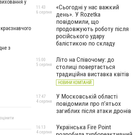
виховання у
«Сьогодні у нас важкий
11:43
6 серпня
день». У Rozetka
повідомили, що
, краєзнавчого
продовжують роботу після
російського удару
балістикою по складу
дне з
Літо на Співочому: до
15:00
5 серпня
столиці повертається
традиційна виставка квітів
НОВИНИ КОМПАНІЙ
У Московській області
17:47
4 серпня
повідомили про п’ятьох
загиблих після атаки дронів
 оцінити
Українська Fire Point
16:13
4 серпня
розробила турбореактивний